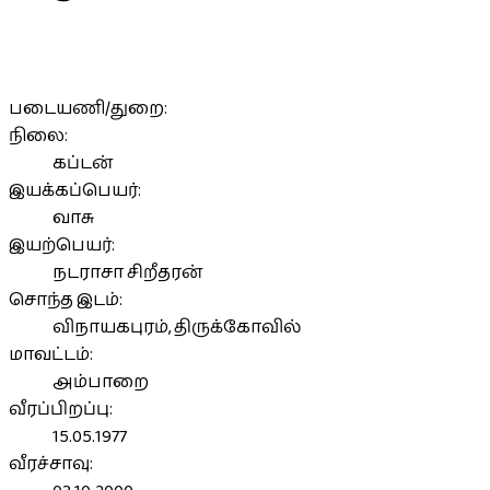
படையணி/துறை:
நிலை:
கப்டன்
இயக்கப்பெயர்:
வாசு
இயற்பெயர்:
நடராசா சிறீதரன்
சொந்த இடம்:
விநாயகபுரம், திருக்கோவில்
மாவட்டம்:
அம்பாறை
வீரப்பிறப்பு:
15.05.1977
வீரச்சாவு: