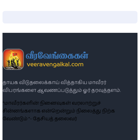
தாயக விடுதலைக்காய் வித்தாகிய மாவீரர்
விபரங்களை ஆவணப்படுத்தும் ஓர் தரவுத்தளம்.
“மாவீரர்களின் நினைவுகள் வரலாற்றுச்
சின்னங்களாக என்றென்றும் நிலைத்து நிற்க
வேண்டும் ”- தேசியத் தலைவர்