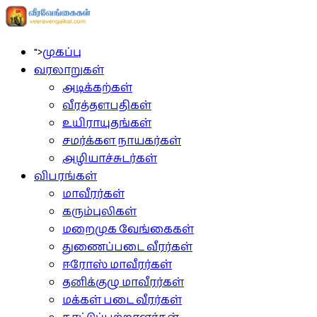
">
முகப்பு
வரலாறுகள்
அடிக்கற்கள்
வீரத்தளபதிகள்
உயிராயுதங்கள்
சமர்க்கள நாயகர்கள்
அழியாச்சுடர்கள்
விபரங்கள்
மாவீரர்கள்
கரும்புலிகள்
மறைமுக வேங்கைகள்
துணைப்படை வீரர்கள்
ஈரோஸ் மாவீரர்கள்
தனிக்குழு மாவீரர்கள்
மக்கள் படை வீரர்கள்