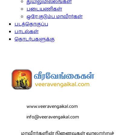
துயிலுமில்லங்கள்
படையணிகள்
ஒரே குடும்ப மாவீரர்கள்
படத்தொகுப்பு
பாடல்கள்
தொடர்புகளுக்கு
www.veeravengaikal.com
info@veeravengaikal.com
மாவீரர்களின் நினைவுகள் வரலாற்றுச்