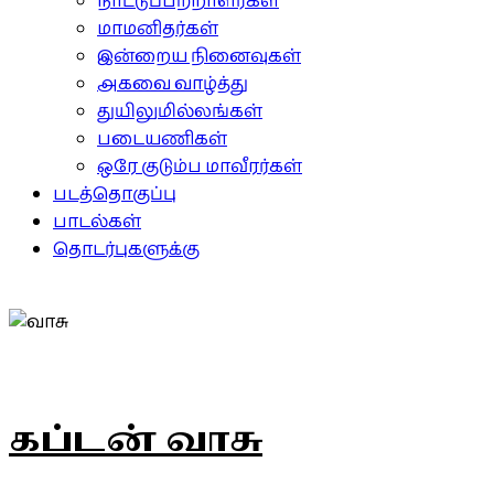
நாட்டுப்பற்றாளர்கள்
மாமனிதர்கள்
இன்றைய நினைவுகள்
அகவை வாழ்த்து
துயிலுமில்லங்கள்
படையணிகள்
ஒரே குடும்ப மாவீரர்கள்
படத்தொகுப்பு
பாடல்கள்
தொடர்புகளுக்கு
கப்டன் வாசு