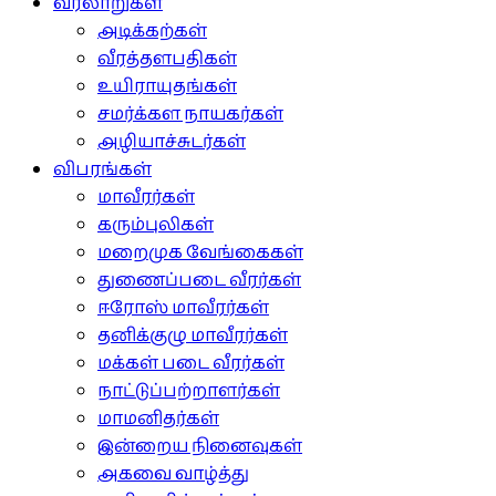
வரலாறுகள்
அடிக்கற்கள்
வீரத்தளபதிகள்
உயிராயுதங்கள்
சமர்க்கள நாயகர்கள்
அழியாச்சுடர்கள்
விபரங்கள்
மாவீரர்கள்
கரும்புலிகள்
மறைமுக வேங்கைகள்
துணைப்படை வீரர்கள்
ஈரோஸ் மாவீரர்கள்
தனிக்குழு மாவீரர்கள்
மக்கள் படை வீரர்கள்
நாட்டுப்பற்றாளர்கள்
மாமனிதர்கள்
இன்றைய நினைவுகள்
அகவை வாழ்த்து