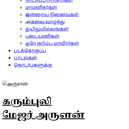
நாட்டுப்பற்றாளர்கள்
மாமனிதர்கள்
இன்றைய நினைவுகள்
அகவை வாழ்த்து
துயிலுமில்லங்கள்
படையணிகள்
ஒரே குடும்ப மாவீரர்கள்
படத்தொகுப்பு
பாடல்கள்
தொடர்புகளுக்கு
கரும்புலி
மேஜர் அருளன்