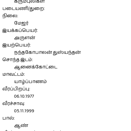
கரும்புலிகள்
படையணி/துறை:
நிலை:
மேஜர்
இயக்கப்பெயர்:
அருளன்
இயற்பெயர்:
நந்தகோபாலன் துஸ்யந்தன்
சொந்த இடம்:
ஆனைக்கோட்டை
மாவட்டம்:
யாழ்ப்பாணம்
வீரப்பிறப்பு:
06.10.1977
வீரச்சாவு:
05.11.1999
பால்:
ஆண்