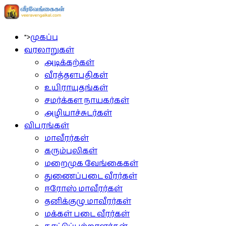
">
முகப்பு
வரலாறுகள்
அடிக்கற்கள்
வீரத்தளபதிகள்
உயிராயுதங்கள்
சமர்க்கள நாயகர்கள்
அழியாச்சுடர்கள்
விபரங்கள்
மாவீரர்கள்
கரும்புலிகள்
மறைமுக வேங்கைகள்
துணைப்படை வீரர்கள்
ஈரோஸ் மாவீரர்கள்
தனிக்குழு மாவீரர்கள்
மக்கள் படை வீரர்கள்