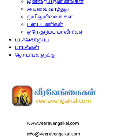
இன்றைய நினைவுகள்
அகவை வாழ்த்து
துயிலுமில்லங்கள்
படையணிகள்
ஒரே குடும்ப மாவீரர்கள்
படத்தொகுப்பு
பாடல்கள்
தொடர்புகளுக்கு
www.veeravengaikal.com
info@veeravengaikal.com