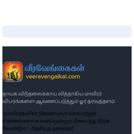
தாயக விடுதலைக்காய் வித்தாகிய மாவீரர்
விபரங்களை ஆவணப்படுத்தும் ஓர் தரவுத்தளம்.
“மாவீரர்களின் நினைவுகள் வரலாற்றுச்
சின்னங்களாக என்றென்றும் நிலைத்து நிற்க
வேண்டும் ”- தேசியத் தலைவர்