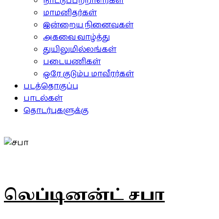
நாட்டுப்பற்றாளர்கள்
மாமனிதர்கள்
இன்றைய நினைவுகள்
அகவை வாழ்த்து
துயிலுமில்லங்கள்
படையணிகள்
ஒரே குடும்ப மாவீரர்கள்
படத்தொகுப்பு
பாடல்கள்
தொடர்புகளுக்கு
லெப்டினன்ட் சபா