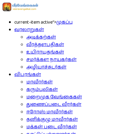
current-item active">
முகப்பு
வரலாறுகள்
அடிக்கற்கள்
வீரத்தளபதிகள்
உயிராயுதங்கள்
சமர்க்கள நாயகர்கள்
அழியாச்சுடர்கள்
விபரங்கள்
மாவீரர்கள்
கரும்புலிகள்
மறைமுக வேங்கைகள்
துணைப்படை வீரர்கள்
ஈரோஸ் மாவீரர்கள்
தனிக்குழு மாவீரர்கள்
மக்கள் படை வீரர்கள்