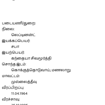
படையணி/துறை:
நிலை:
லெப்டினன்ட்
இயக்கப்பெயர்:
சபா
இயற்பெயர்:
கந்தையா சிவமூர்த்தி
சொந்த இடம்:
கொக்குத்தொடுவாய், மணலாறு
மாவட்டம்:
முல்லைத்தீவு
வீரப்பிறப்பு:
11.04.1964
வீரச்சாவு: