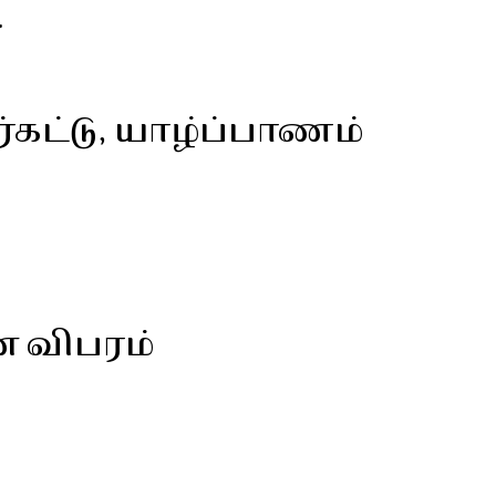
்
கட்டு, யாழ்ப்பாணம்
ன விபரம்