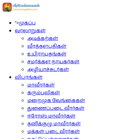
">
முகப்பு
வரலாறுகள்
அடிக்கற்கள்
வீரத்தளபதிகள்
உயிராயுதங்கள்
சமர்க்கள நாயகர்கள்
அழியாச்சுடர்கள்
விபரங்கள்
மாவீரர்கள்
கரும்புலிகள்
மறைமுக வேங்கைகள்
துணைப்படை வீரர்கள்
ஈரோஸ் மாவீரர்கள்
தனிக்குழு மாவீரர்கள்
மக்கள் படை வீரர்கள்