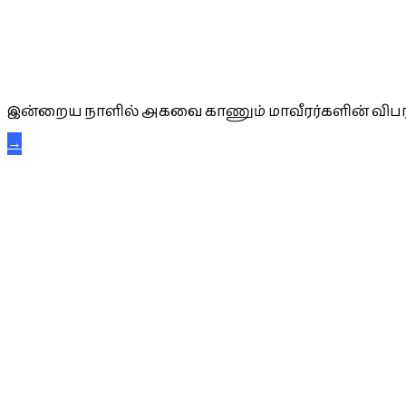
அகவை வாழ்த்து
இன்றைய நாளில் அகவை காணும் மாவீரர்களின் விபர
→
கட்டுநாயக்க கரும்புலிகள்