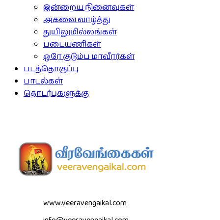
இன்றைய நினைவுகள்
அகவை வாழ்த்து
துயிலுமில்லங்கள்
படையணிகள்
ஒரே குடும்ப மாவீரர்கள்
படத்தொகுப்பு
பாடல்கள்
தொடர்புகளுக்கு
www.veeravengaikal.com