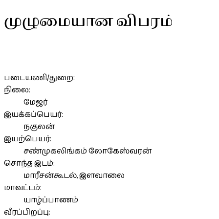
முழுமையான விபரம்
படையணி/துறை:
நிலை:
மேஜர்
இயக்கப்பெயர்:
நகுலன்
இயற்பெயர்:
சண்முகலிங்கம் லோகேஸ்வரன்
சொந்த இடம்:
மாரீசன்கூடல், இளவாலை
மாவட்டம்:
யாழ்ப்பாணம்
வீரப்பிறப்பு: