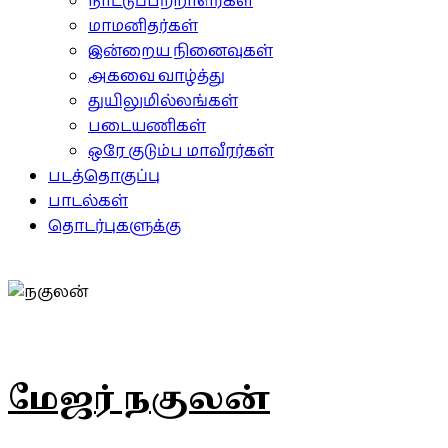
நாட்டுப்பற்றாளர்கள்
மாமனிதர்கள்
இன்றைய நினைவுகள்
அகவை வாழ்த்து
துயிலுமில்லங்கள்
படையணிகள்
ஒரே குடும்ப மாவீரர்கள்
படத்தொகுப்பு
பாடல்கள்
தொடர்புகளுக்கு
மேஜர் நகுலன்