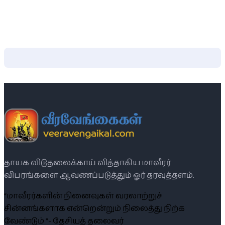
தாயக விடுதலைக்காய் வித்தாகிய மாவீரர்
விபரங்களை ஆவணப்படுத்தும் ஓர் தரவுத்தளம்.
“மாவீரர்களின் நினைவுகள் வரலாற்றுச்
சின்னங்களாக என்றென்றும் நிலைத்து நிற்க
வேண்டும் ”- தேசியத் தலைவர்