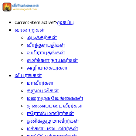
current-item active">
முகப்பு
வரலாறுகள்
அடிக்கற்கள்
வீரத்தளபதிகள்
உயிராயுதங்கள்
சமர்க்கள நாயகர்கள்
அழியாச்சுடர்கள்
விபரங்கள்
மாவீரர்கள்
கரும்புலிகள்
மறைமுக வேங்கைகள்
துணைப்படை வீரர்கள்
ஈரோஸ் மாவீரர்கள்
தனிக்குழு மாவீரர்கள்
மக்கள் படை வீரர்கள்