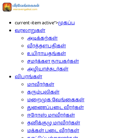
current-item active">
முகப்பு
வரலாறுகள்
அடிக்கற்கள்
வீரத்தளபதிகள்
உயிராயுதங்கள்
சமர்க்கள நாயகர்கள்
அழியாச்சுடர்கள்
விபரங்கள்
மாவீரர்கள்
கரும்புலிகள்
மறைமுக வேங்கைகள்
துணைப்படை வீரர்கள்
ஈரோஸ் மாவீரர்கள்
தனிக்குழு மாவீரர்கள்
மக்கள் படை வீரர்கள்