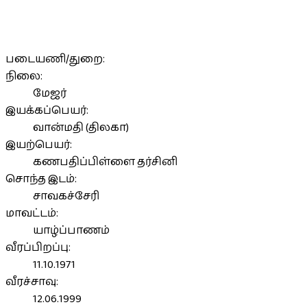
படையணி/துறை:
நிலை:
மேஜர்
இயக்கப்பெயர்:
வான்மதி (திலகா)
இயற்பெயர்:
கணபதிப்பிள்ளை தர்சினி
சொந்த இடம்:
சாவகச்சேரி
மாவட்டம்:
யாழ்ப்பாணம்
வீரப்பிறப்பு:
11.10.1971
வீரச்சாவு:
12.06.1999