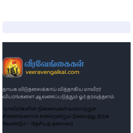
தாயக விடுதலைக்காய் வித்தாகிய மாவீரர்
விபரங்களை ஆவணப்படுத்தும் ஓர் தரவுத்தளம்.
“மாவீரர்களின் நினைவுகள் வரலாற்றுச்
சின்னங்களாக என்றென்றும் நிலைத்து நிற்க
வேண்டும் ”- தேசியத் தலைவர்