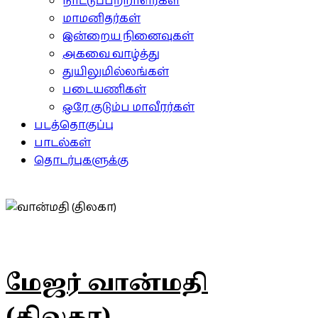
நாட்டுப்பற்றாளர்கள்
மாமனிதர்கள்
இன்றைய நினைவுகள்
அகவை வாழ்த்து
துயிலுமில்லங்கள்
படையணிகள்
ஒரே குடும்ப மாவீரர்கள்
படத்தொகுப்பு
பாடல்கள்
தொடர்புகளுக்கு
மேஜர் வான்மதி
(திலகா)