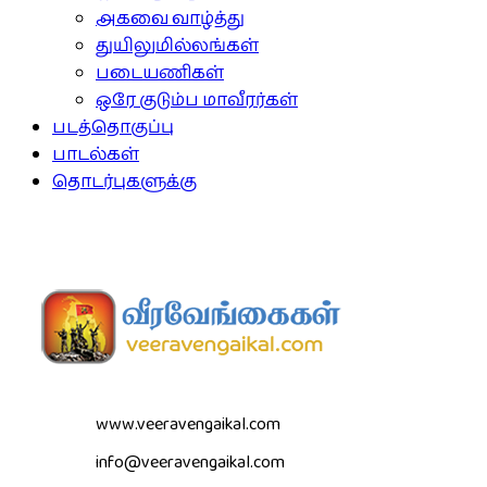
அகவை வாழ்த்து
துயிலுமில்லங்கள்
படையணிகள்
ஒரே குடும்ப மாவீரர்கள்
படத்தொகுப்பு
பாடல்கள்
தொடர்புகளுக்கு
www.veeravengaikal.com
info@veeravengaikal.com