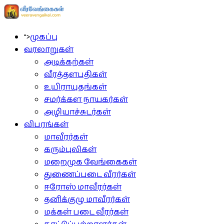
">
முகப்பு
வரலாறுகள்
அடிக்கற்கள்
வீரத்தளபதிகள்
உயிராயுதங்கள்
சமர்க்கள நாயகர்கள்
அழியாச்சுடர்கள்
விபரங்கள்
மாவீரர்கள்
கரும்புலிகள்
மறைமுக வேங்கைகள்
துணைப்படை வீரர்கள்
ஈரோஸ் மாவீரர்கள்
தனிக்குழு மாவீரர்கள்
மக்கள் படை வீரர்கள்