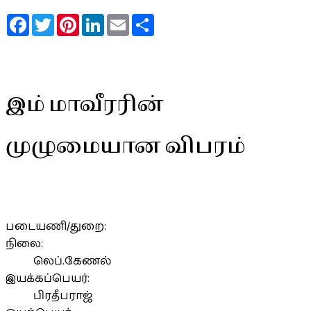
Facebook
Twitter
Pinterest
LinkedIn
Email
Share
இம் மாவீரரின்
முழுமையான விபரம்
படையணி/துறை:
நிலை:
லெப்.கேணல்
இயக்கப்பெயர்:
பிரதீபராஜ்