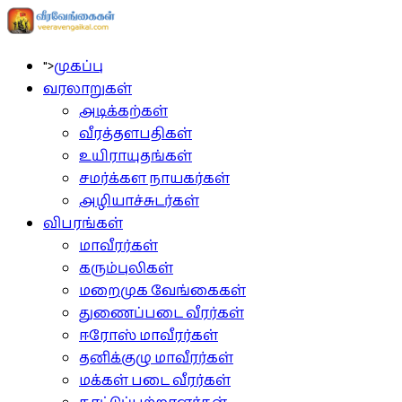
">
முகப்பு
வரலாறுகள்
அடிக்கற்கள்
வீரத்தளபதிகள்
உயிராயுதங்கள்
சமர்க்கள நாயகர்கள்
அழியாச்சுடர்கள்
விபரங்கள்
மாவீரர்கள்
கரும்புலிகள்
மறைமுக வேங்கைகள்
துணைப்படை வீரர்கள்
ஈரோஸ் மாவீரர்கள்
தனிக்குழு மாவீரர்கள்
மக்கள் படை வீரர்கள்