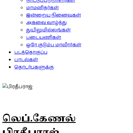
நாட்டுப்பற்றாளர்கள்
மாமனிதர்கள்
இன்றைய நினைவுகள்
அகவை வாழ்த்து
துயிலுமில்லங்கள்
படையணிகள்
ஒரே குடும்ப மாவீரர்கள்
படத்தொகுப்பு
பாடல்கள்
தொடர்புகளுக்கு
லெப்.கேணல்
பிரதீபராஜ்