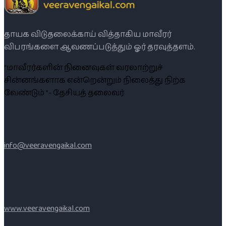
தாயக விடுதலைக்காய் வித்தாகிய மாவீரர்
விபரங்களை ஆவணப்படுத்தும் ஓர் தரவுத்தளம்.
“மாவீரர்களின் நினைவுகள் வரலாற்றுச்
சின்னங்களாக என்றென்றும் நிலைத்து நிற்க
வேண்டும் ”- தேசியத் தலைவர்
info@veeravengaikal.com
www.veeravengaikal.com