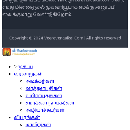
மற்றும் ஒளிப்படங்களை info@veeravengaikal.com என்ற
எமது மின்னஞ்சல் முகவரியூடாக எமக்கு அனுப்பி
வைக்குமாறு வேண்டுகிறோம்.
Copyright © 2024 Veeravengaikal.Com | All rights reserved
">
முகப்பு
வரலாறுகள்
அடிக்கற்கள்
வீரத்தளபதிகள்
உயிராயுதங்கள்
சமர்க்கள நாயகர்கள்
அழியாச்சுடர்கள்
விபரங்கள்
மாவீரர்கள்