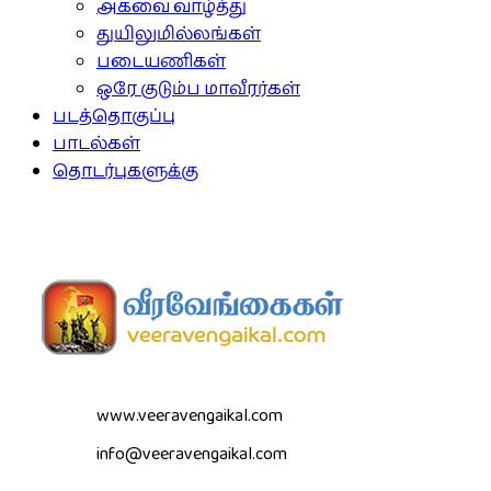
அகவை வாழ்த்து
துயிலுமில்லங்கள்
படையணிகள்
ஒரே குடும்ப மாவீரர்கள்
படத்தொகுப்பு
பாடல்கள்
தொடர்புகளுக்கு
www.veeravengaikal.com
info@veeravengaikal.com