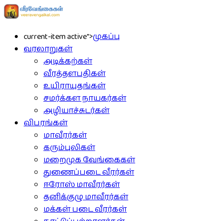
current-item active">
முகப்பு
வரலாறுகள்
அடிக்கற்கள்
வீரத்தளபதிகள்
உயிராயுதங்கள்
சமர்க்கள நாயகர்கள்
அழியாச்சுடர்கள்
விபரங்கள்
மாவீரர்கள்
கரும்புலிகள்
மறைமுக வேங்கைகள்
துணைப்படை வீரர்கள்
ஈரோஸ் மாவீரர்கள்
தனிக்குழு மாவீரர்கள்
மக்கள் படை வீரர்கள்