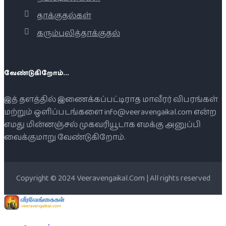
தாக்குதல்கள்
கரும்புலித்தாக்குதல்
வேண்டுகிறோம்...
இத் தளத்தில் இணைக்கப்பட்டிராத மாவீரர் விபரங்கள்
மற்றும் ஒளிப்படங்களை info@veeravengaikal.com என்ற
எமது மின்னஞ்சல் முகவரியூடாக எமக்கு அனுப்பி
வைக்குமாறு வேண்டுகிறோம்.
Copyright © 2024 Veeravengaikal.Com | All rights reserved