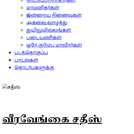
நாட்டுப்பற்றாளர்கள்
மாமனிதர்கள்
இன்றைய நினைவுகள்
அகவை வாழ்த்து
துயிலுமில்லங்கள்
படையணிகள்
ஒரே குடும்ப மாவீரர்கள்
படத்தொகுப்பு
பாடல்கள்
தொடர்புகளுக்கு
வீரவேங்கை சதீஸ்