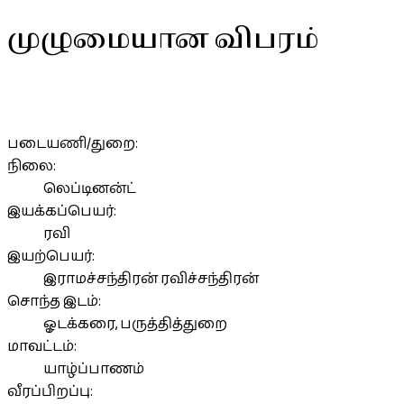
முழுமையான விபரம்
படையணி/துறை:
நிலை:
லெப்டினன்ட்
இயக்கப்பெயர்:
ரவி
இயற்பெயர்:
இராமச்சந்திரன் ரவிச்சந்திரன்
சொந்த இடம்:
ஓடக்கரை, பருத்தித்துறை
மாவட்டம்:
யாழ்ப்பாணம்
வீரப்பிறப்பு: