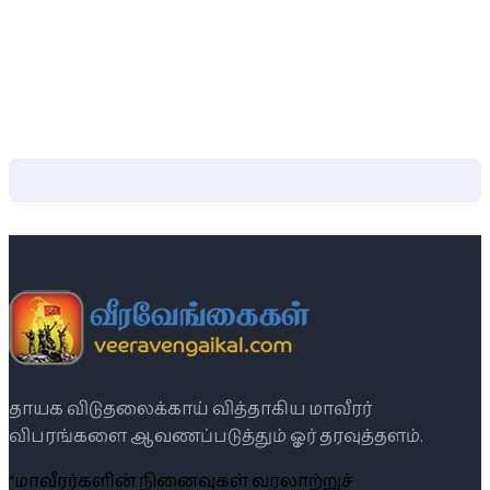
தாயக விடுதலைக்காய் வித்தாகிய மாவீரர்
விபரங்களை ஆவணப்படுத்தும் ஓர் தரவுத்தளம்.
“மாவீரர்களின் நினைவுகள் வரலாற்றுச்