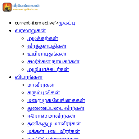
current-item active">
முகப்பு
வரலாறுகள்
அடிக்கற்கள்
வீரத்தளபதிகள்
உயிராயுதங்கள்
சமர்க்கள நாயகர்கள்
அழியாச்சுடர்கள்
விபரங்கள்
மாவீரர்கள்
கரும்புலிகள்
மறைமுக வேங்கைகள்
துணைப்படை வீரர்கள்
ஈரோஸ் மாவீரர்கள்
தனிக்குழு மாவீரர்கள்
மக்கள் படை வீரர்கள்