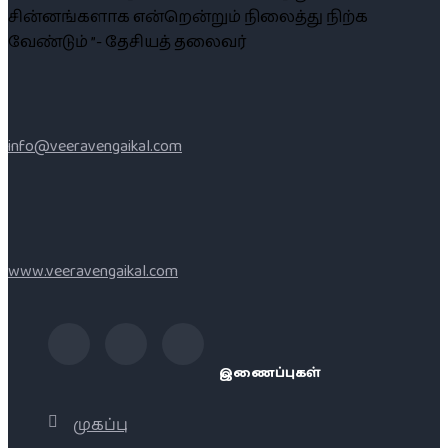
சின்னங்களாக என்றென்றும் நிலைத்து நிற்க
வேண்டும் ”- தேசியத் தலைவர்
info@veeravengaikal.com
www.veeravengaikal.com
இணைப்புகள்
முகப்பு