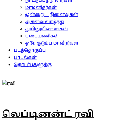
நாட்டுப்பற்றாளர்கள்
மாமனிதர்கள்
இன்றைய நினைவுகள்
அகவை வாழ்த்து
துயிலுமில்லங்கள்
படையணிகள்
ஒரே குடும்ப மாவீரர்கள்
படத்தொகுப்பு
பாடல்கள்
தொடர்புகளுக்கு
லெப்டினன்ட் ரவி