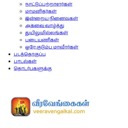
நாட்டுப்பற்றாளர்கள்
மாமனிதர்கள்
இன்றைய நினைவுகள்
அகவை வாழ்த்து
துயிலுமில்லங்கள்
படையணிகள்
ஒரே குடும்ப மாவீரர்கள்
படத்தொகுப்பு
பாடல்கள்
தொடர்புகளுக்கு