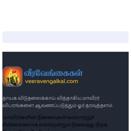
தாயக விடுதலைக்காய் வித்தாகிய மாவீரர்
விபரங்களை ஆவணப்படுத்தும் ஓர் தரவுத்தளம்.
“மாவீரர்களின் நினைவுகள் வரலாற்றுச்
சின்னங்களாக என்றென்றும் நிலைத்து நிற்க