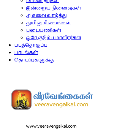
மாமனிதர்கள்
இன்றைய நினைவுகள்
அகவை வாழ்த்து
துயிலுமில்லங்கள்
படையணிகள்
ஒரே குடும்ப மாவீரர்கள்
படத்தொகுப்பு
பாடல்கள்
தொடர்புகளுக்கு
www.veeravengaikal.com