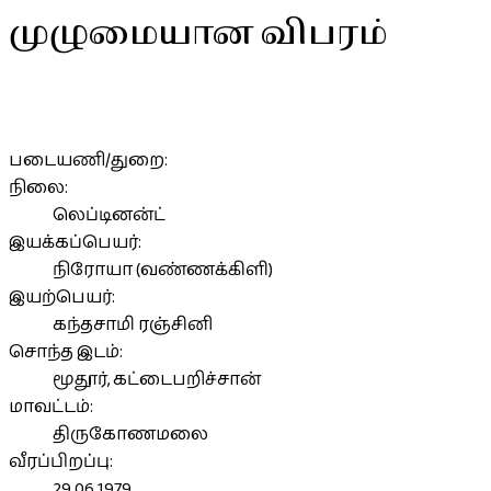
முழுமையான விபரம்
படையணி/துறை:
நிலை:
லெப்டினன்ட்
இயக்கப்பெயர்:
நிரோயா (வண்ணக்கிளி)
இயற்பெயர்:
கந்தசாமி ரஞ்சினி
சொந்த இடம்:
மூதூர், கட்டைபறிச்சான்
மாவட்டம்:
திருகோணமலை
வீரப்பிறப்பு:
29.06.1979