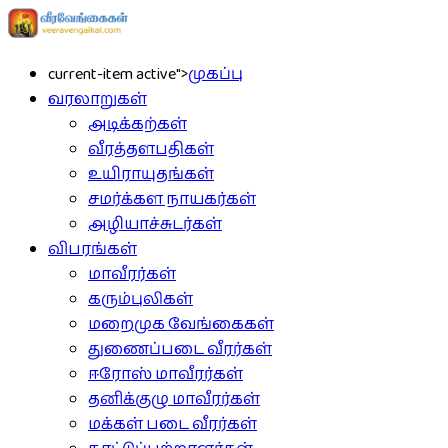
current-item active">
முகப்பு
வரலாறுகள்
அடிக்கற்கள்
வீரத்தளபதிகள்
உயிராயுதங்கள்
சமர்க்கள நாயகர்கள்
அழியாச்சுடர்கள்
விபரங்கள்
மாவீரர்கள்
கரும்புலிகள்
மறைமுக வேங்கைகள்
துணைப்படை வீரர்கள்
ஈரோஸ் மாவீரர்கள்
தனிக்குழு மாவீரர்கள்
மக்கள் படை வீரர்கள்