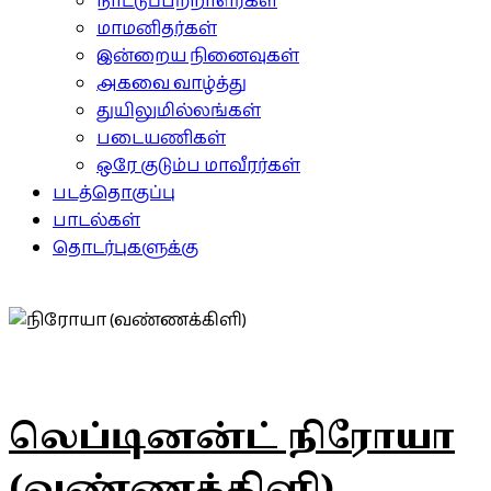
நாட்டுப்பற்றாளர்கள்
மாமனிதர்கள்
இன்றைய நினைவுகள்
அகவை வாழ்த்து
துயிலுமில்லங்கள்
படையணிகள்
ஒரே குடும்ப மாவீரர்கள்
படத்தொகுப்பு
பாடல்கள்
தொடர்புகளுக்கு
லெப்டினன்ட் நிரோயா
(வண்ணக்கிளி)