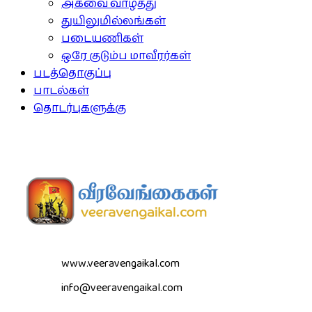
அகவை வாழ்த்து
துயிலுமில்லங்கள்
படையணிகள்
ஒரே குடும்ப மாவீரர்கள்
படத்தொகுப்பு
பாடல்கள்
தொடர்புகளுக்கு
www.veeravengaikal.com
info@veeravengaikal.com