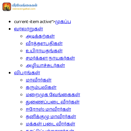
current-item active">
முகப்பு
வரலாறுகள்
அடிக்கற்கள்
வீரத்தளபதிகள்
உயிராயுதங்கள்
சமர்க்கள நாயகர்கள்
அழியாச்சுடர்கள்
விபரங்கள்
மாவீரர்கள்
கரும்புலிகள்
மறைமுக வேங்கைகள்
துணைப்படை வீரர்கள்
ஈரோஸ் மாவீரர்கள்
தனிக்குழு மாவீரர்கள்
மக்கள் படை வீரர்கள்