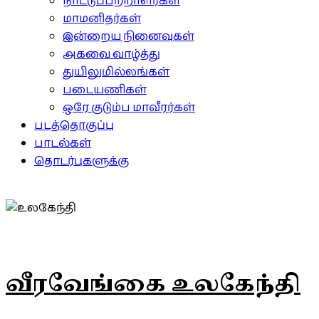
நாட்டுப்பற்றாளர்கள்
மாமனிதர்கள்
இன்றைய நினைவுகள்
அகவை வாழ்த்து
துயிலுமில்லங்கள்
படையணிகள்
ஒரே குடும்ப மாவீரர்கள்
படத்தொகுப்பு
பாடல்கள்
தொடர்புகளுக்கு
வீரவேங்கை உலகேந்தி