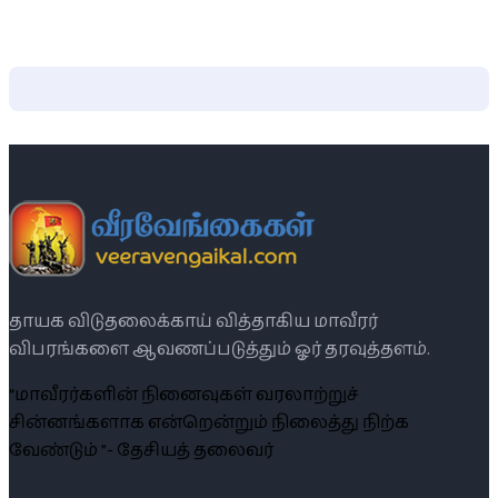
தாயக விடுதலைக்காய் வித்தாகிய மாவீரர்
விபரங்களை ஆவணப்படுத்தும் ஓர் தரவுத்தளம்.
“மாவீரர்களின் நினைவுகள் வரலாற்றுச்
சின்னங்களாக என்றென்றும் நிலைத்து நிற்க
வேண்டும் ”- தேசியத் தலைவர்