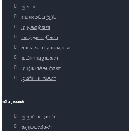
முகப்பு
எம்மைப்பற்றி..
அடிக்கற்கள்
வீரத்தளபதிகள்
சமர்க்கள நாயகர்கள்
உயிராயுதங்கள்
அழியாச்சுடர்கள்
ஒளிப்படங்கள்
விபரங்கள்
முழுப்பட்டியல்
கரும்புலிகள்