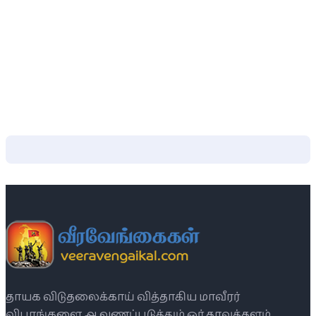
தாயக விடுதலைக்காய் வித்தாகிய மாவீரர்
விபரங்களை ஆவணப்படுத்தும் ஓர் தரவுத்தளம்.