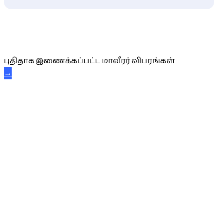
புதிய மாவீரர் விபரங்கள்
புதிதாக இணைக்கப்பட்ட மாவீரர் விபரங்கள்
→
அகவை வாழ்த்து