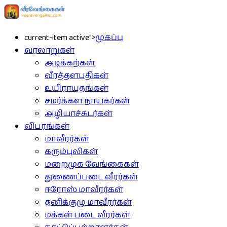
current-item active">
முகப்பு
வரலாறுகள்
அடிக்கற்கள்
வீரத்தளபதிகள்
உயிராயுதங்கள்
சமர்க்கள நாயகர்கள்
அழியாச்சுடர்கள்
விபரங்கள்
மாவீரர்கள்
கரும்புலிகள்
மறைமுக வேங்கைகள்
துணைப்படை வீரர்கள்
ஈரோஸ் மாவீரர்கள்
தனிக்குழு மாவீரர்கள்
மக்கள் படை வீரர்கள்