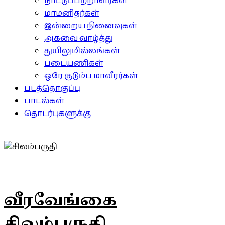
நாட்டுப்பற்றாளர்கள்
மாமனிதர்கள்
இன்றைய நினைவுகள்
அகவை வாழ்த்து
துயிலுமில்லங்கள்
படையணிகள்
ஒரே குடும்ப மாவீரர்கள்
படத்தொகுப்பு
பாடல்கள்
தொடர்புகளுக்கு
வீரவேங்கை
சிலம்பருதி