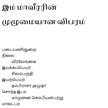
இம் மாவீரரின்
முழுமையான விபரம்
படையணி/துறை:
நிலை:
வீரவேங்கை
இயக்கப்பெயர்:
சிலம்பருதி
இயற்பெயர்:
தம்பிராசா அமுதா
சொந்த இடம்:
மாமுனை, செம்பியன்பற்று
மாவட்டம்: