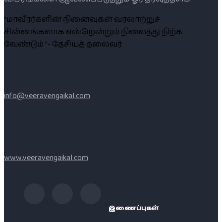
“மாவீரர்களின் நினைவுகள் வரலாற்றுச்
சின்னங்களாக என்றென்றும் நிலைத்து நிற்க
வேண்டும் ”- தேசியத் தலைவர்
info@veeravengaikal.com
www.veeravengaikal.com
இணைப்புகள்