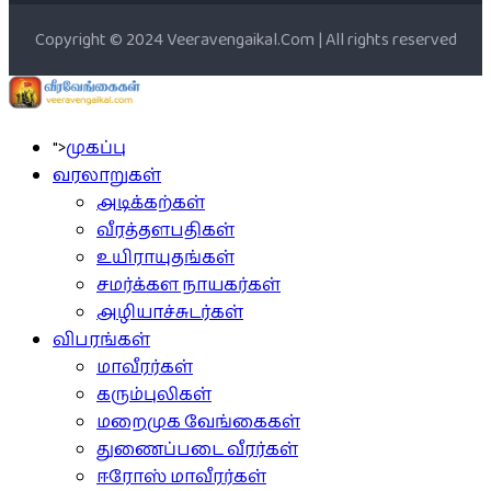
Copyright © 2024 Veeravengaikal.Com | All rights reserved
">
முகப்பு
வரலாறுகள்
அடிக்கற்கள்
வீரத்தளபதிகள்
உயிராயுதங்கள்
சமர்க்கள நாயகர்கள்
அழியாச்சுடர்கள்
விபரங்கள்
மாவீரர்கள்
கரும்புலிகள்
மறைமுக வேங்கைகள்
துணைப்படை வீரர்கள்
ஈரோஸ் மாவீரர்கள்