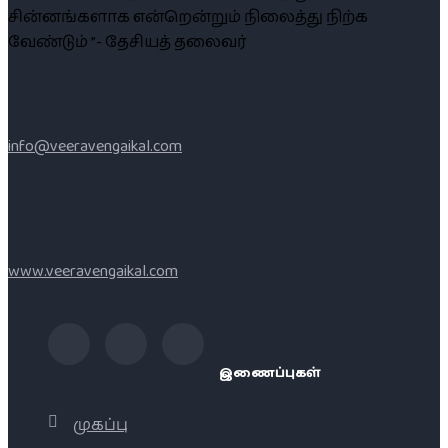
சின்னங்களாக என்றென்றும் நிலைத்து நிற்க
வேண்டும் ”- தேசியத் தலைவர்
info@veeravengaikal.com
www.veeravengaikal.com
இணைப்புகள்
முகப்பு