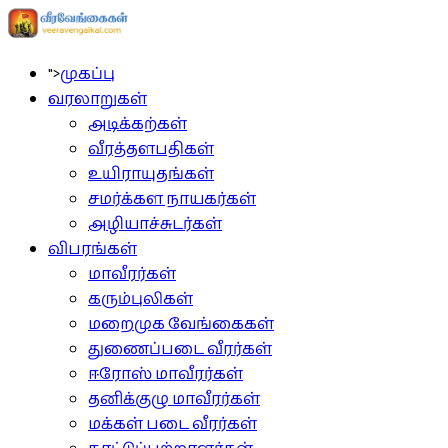
">
முகப்பு
வரலாறுகள்
அடிக்கற்கள்
வீரத்தளபதிகள்
உயிராயுதங்கள்
சமர்க்கள நாயகர்கள்
அழியாச்சுடர்கள்
விபரங்கள்
மாவீரர்கள்
கரும்புலிகள்
மறைமுக வேங்கைகள்
துணைப்படை வீரர்கள்
ஈரோஸ் மாவீரர்கள்
தனிக்குழு மாவீரர்கள்
மக்கள் படை வீரர்கள்