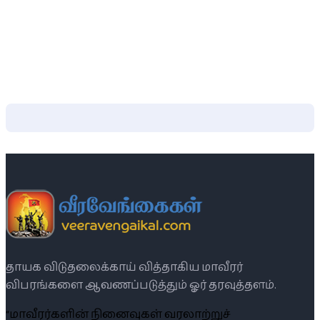
தாயக விடுதலைக்காய் வித்தாகிய மாவீரர்
விபரங்களை ஆவணப்படுத்தும் ஓர் தரவுத்தளம்.
“மாவீரர்களின் நினைவுகள் வரலாற்றுச்