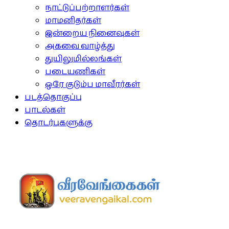
நாட்டுப்பற்றாளர்கள்
மாமனிதர்கள்
இன்றைய நினைவுகள்
அகவை வாழ்த்து
துயிலுமில்லங்கள்
படையணிகள்
ஒரே குடும்ப மாவீரர்கள்
படத்தொகுப்பு
பாடல்கள்
தொடர்புகளுக்கு