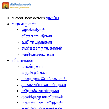
current-item active">
முகப்பு
வரலாறுகள்
அடிக்கற்கள்
வீரத்தளபதிகள்
உயிராயுதங்கள்
சமர்க்கள நாயகர்கள்
அழியாச்சுடர்கள்
விபரங்கள்
மாவீரர்கள்
கரும்புலிகள்
மறைமுக வேங்கைகள்
துணைப்படை வீரர்கள்
ஈரோஸ் மாவீரர்கள்
தனிக்குழு மாவீரர்கள்
மக்கள் படை வீரர்கள்