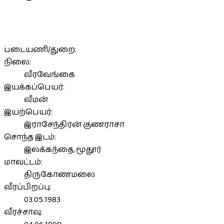
படையணி/துறை:
நிலை:
வீரவேங்கை
இயக்கப்பெயர்:
வீமன்
இயற்பெயர்:
இராசேந்திரன் குணராசா
சொந்த இடம்:
இலக்கந்தை, மூதூர்
மாவட்டம்:
திருகோணமலை
வீரப்பிறப்பு:
03.05.1983
வீரச்சாவு: