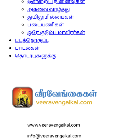
இன்றைய நினைவுகள்
அகவை வாழ்த்து
துயிலுமில்லங்கள்
படையணிகள்
ஒரே குடும்ப மாவீரர்கள்
படத்தொகுப்பு
பாடல்கள்
தொடர்புகளுக்கு
www.veeravengaikal.com
info@veeravengaikal.com