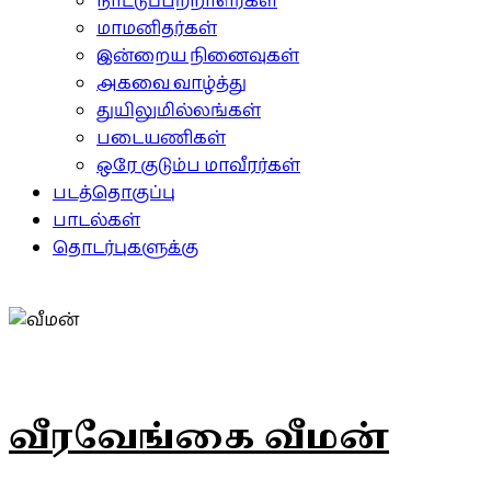
நாட்டுப்பற்றாளர்கள்
மாமனிதர்கள்
இன்றைய நினைவுகள்
அகவை வாழ்த்து
துயிலுமில்லங்கள்
படையணிகள்
ஒரே குடும்ப மாவீரர்கள்
படத்தொகுப்பு
பாடல்கள்
தொடர்புகளுக்கு
வீரவேங்கை வீமன்