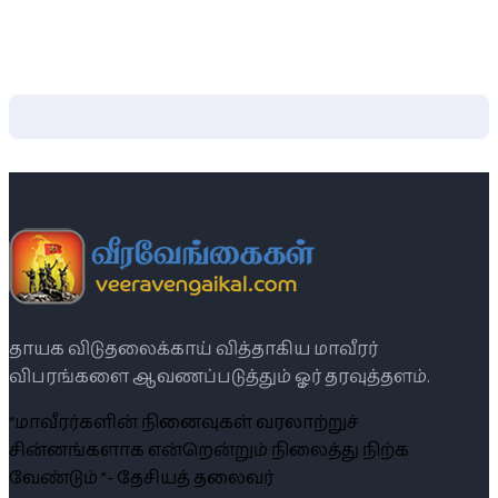
தாயக விடுதலைக்காய் வித்தாகிய மாவீரர்
விபரங்களை ஆவணப்படுத்தும் ஓர் தரவுத்தளம்.
“மாவீரர்களின் நினைவுகள் வரலாற்றுச்
சின்னங்களாக என்றென்றும் நிலைத்து நிற்க
வேண்டும் ”- தேசியத் தலைவர்