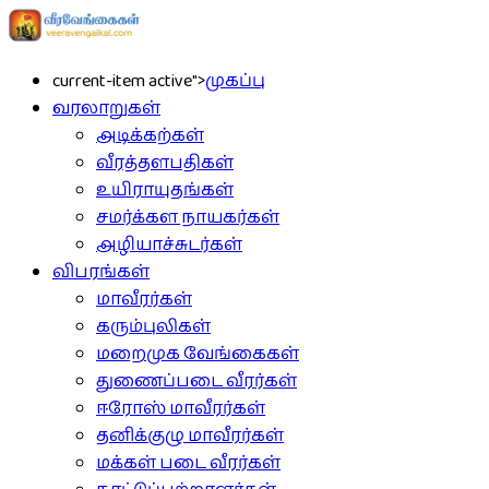
current-item active">
முகப்பு
வரலாறுகள்
அடிக்கற்கள்
வீரத்தளபதிகள்
உயிராயுதங்கள்
சமர்க்கள நாயகர்கள்
அழியாச்சுடர்கள்
விபரங்கள்
மாவீரர்கள்
கரும்புலிகள்
மறைமுக வேங்கைகள்
துணைப்படை வீரர்கள்
ஈரோஸ் மாவீரர்கள்
தனிக்குழு மாவீரர்கள்
மக்கள் படை வீரர்கள்