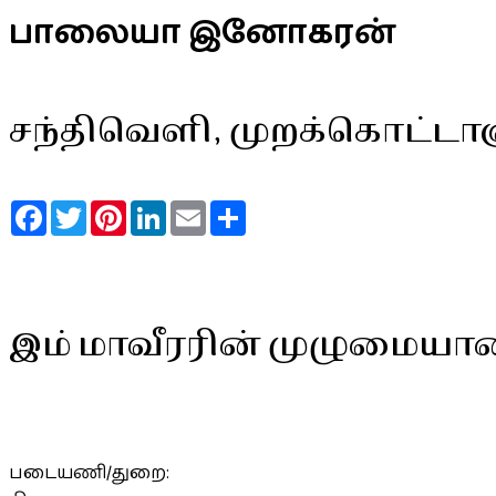
பாலையா இனோகரன்
சந்திவெளி, முறக்கொட்டா
Facebook
Twitter
Pinterest
LinkedIn
Email
Share
இம் மாவீரரின் முழுமையா
படையணி/துறை: