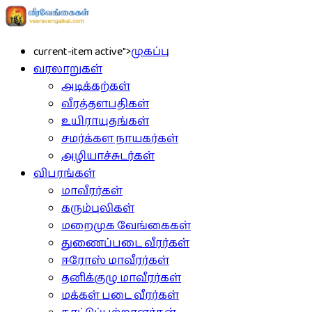
current-item active">
முகப்பு
வரலாறுகள்
அடிக்கற்கள்
வீரத்தளபதிகள்
உயிராயுதங்கள்
சமர்க்கள நாயகர்கள்
அழியாச்சுடர்கள்
விபரங்கள்
மாவீரர்கள்
கரும்புலிகள்
மறைமுக வேங்கைகள்
துணைப்படை வீரர்கள்
ஈரோஸ் மாவீரர்கள்
தனிக்குழு மாவீரர்கள்
மக்கள் படை வீரர்கள்