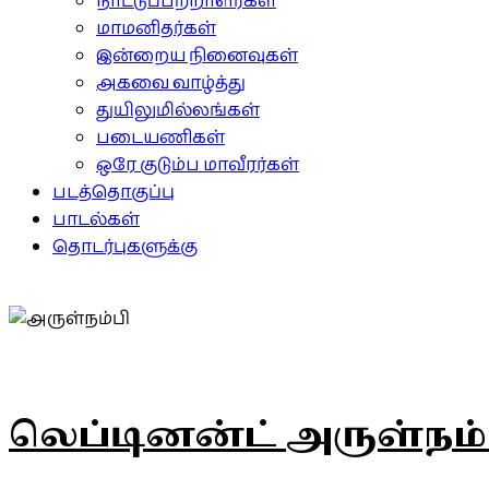
நாட்டுப்பற்றாளர்கள்
மாமனிதர்கள்
இன்றைய நினைவுகள்
அகவை வாழ்த்து
துயிலுமில்லங்கள்
படையணிகள்
ஒரே குடும்ப மாவீரர்கள்
படத்தொகுப்பு
பாடல்கள்
தொடர்புகளுக்கு
லெப்டினன்ட் அருள்நம்