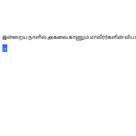
அகவை வாழ்த்து
இன்றைய நாளில் அகவை காணும் மாவீரர்களின் விபர
→
கட்டுநாயக்க கரும்புலிகள்