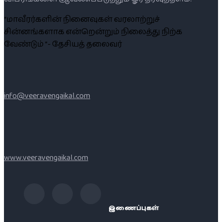
“மாவீரர்களின் நினைவுகள் வரலாற்றுச்
சின்னங்களாக என்றென்றும் நிலைத்து நிற்க
வேண்டும் ”- தேசியத் தலைவர்
info@veeravengaikal.com
www.veeravengaikal.com
இணைப்புகள்