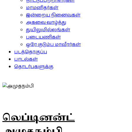
நாட்டுப்பற்றாளர்கள்
மாமனிதர்கள்
இன்றைய நினைவுகள்
அகவை வாழ்த்து
துயிலுமில்லங்கள்
படையணிகள்
ஒரே குடும்ப மாவீரர்கள்
படத்தொகுப்பு
பாடல்கள்
தொடர்புகளுக்கு
லெப்டினன்ட்
அமுதநம்பி