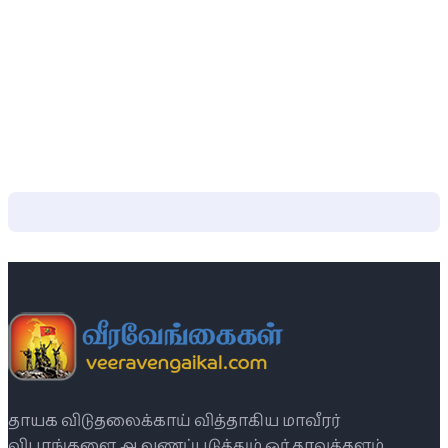
தாயக விடுதலைக்காய் வித்தாகிய மாவீரர்
விபரங்களை ஆவணப்படுத்தும் ஓர் தரவுத்தளம்.