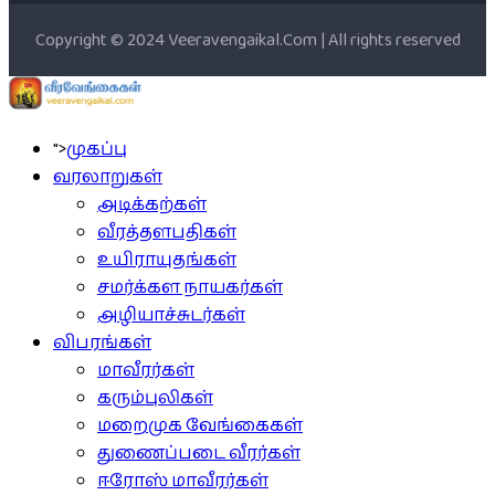
Copyright © 2024 Veeravengaikal.Com | All rights reserved
">
முகப்பு
வரலாறுகள்
அடிக்கற்கள்
வீரத்தளபதிகள்
உயிராயுதங்கள்
சமர்க்கள நாயகர்கள்
அழியாச்சுடர்கள்
விபரங்கள்
மாவீரர்கள்
கரும்புலிகள்
மறைமுக வேங்கைகள்
துணைப்படை வீரர்கள்
ஈரோஸ் மாவீரர்கள்