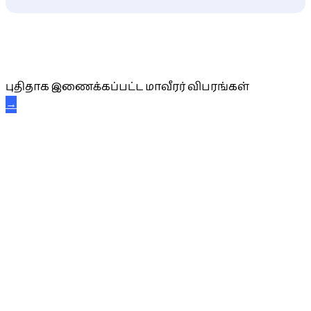
புதிய மாவீரர் விபரங்கள்
புதிதாக இணைக்கப்பட்ட மாவீரர் விபரங்கள்
→
அகவை வாழ்த்து