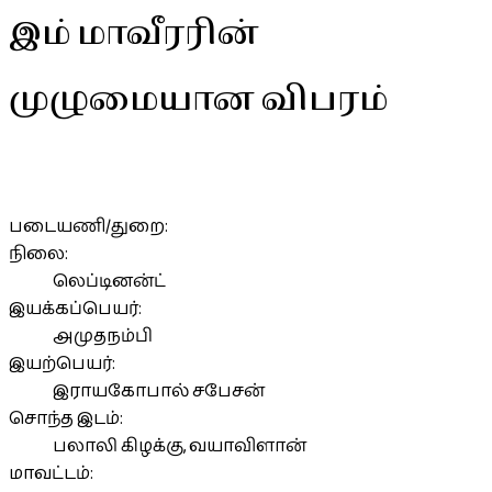
இம் மாவீரரின்
முழுமையான விபரம்
படையணி/துறை:
நிலை:
லெப்டினன்ட்
இயக்கப்பெயர்:
அமுதநம்பி
இயற்பெயர்:
இராயகோபால் சபேசன்
சொந்த இடம்:
பலாலி கிழக்கு, வயாவிளான்
மாவட்டம்: