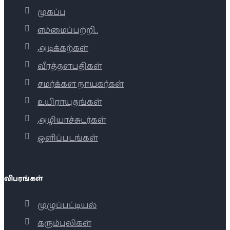
முகப்பு
எம்மைப்பற்றி..
அடிக்கற்கள்
வீரத்தளபதிகள்
சமர்க்கள நாயகர்கள்
உயிராயுதங்கள்
அழியாச்சுடர்கள்
ஒளிப்படங்கள்
விபரங்கள்
முழுப்பட்டியல்
கரும்புலிகள்