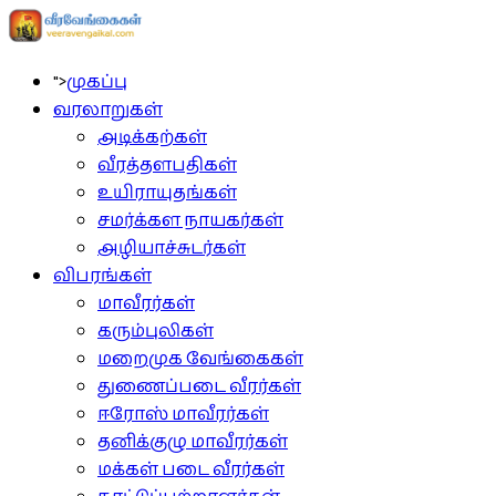
">
முகப்பு
வரலாறுகள்
அடிக்கற்கள்
வீரத்தளபதிகள்
உயிராயுதங்கள்
சமர்க்கள நாயகர்கள்
அழியாச்சுடர்கள்
விபரங்கள்
மாவீரர்கள்
கரும்புலிகள்
மறைமுக வேங்கைகள்
துணைப்படை வீரர்கள்
ஈரோஸ் மாவீரர்கள்
தனிக்குழு மாவீரர்கள்
மக்கள் படை வீரர்கள்