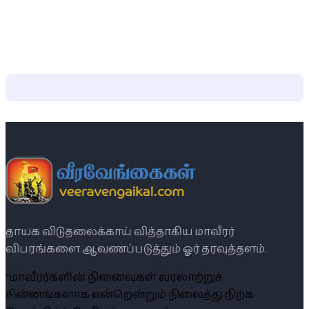
தாயக விடுதலைக்காய் வித்தாகிய மாவீரர்
விபரங்களை ஆவணப்படுத்தும் ஓர் தரவுத்தளம்.
“மாவீரர்களின் நினைவுகள் வரலாற்றுச்
சின்னங்களாக என்றென்றும் நிலைத்து நிற்க