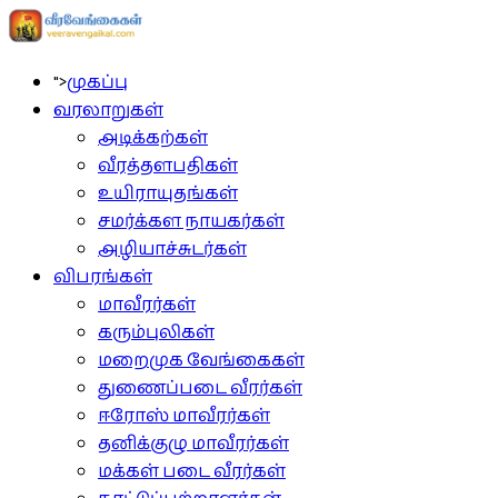
">
முகப்பு
வரலாறுகள்
அடிக்கற்கள்
வீரத்தளபதிகள்
உயிராயுதங்கள்
சமர்க்கள நாயகர்கள்
அழியாச்சுடர்கள்
விபரங்கள்
மாவீரர்கள்
கரும்புலிகள்
மறைமுக வேங்கைகள்
துணைப்படை வீரர்கள்
ஈரோஸ் மாவீரர்கள்
தனிக்குழு மாவீரர்கள்
மக்கள் படை வீரர்கள்