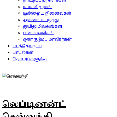
நாட்டுப்பற்றாளர்கள்
மாமனிதர்கள்
இன்றைய நினைவுகள்
அகவை வாழ்த்து
துயிலுமில்லங்கள்
படையணிகள்
ஒரே குடும்ப மாவீரர்கள்
படத்தொகுப்பு
பாடல்கள்
தொடர்புகளுக்கு
லெப்டினன்ட்
செவ்வந்தி