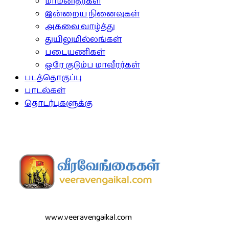
மாமனிதர்கள்
இன்றைய நினைவுகள்
அகவை வாழ்த்து
துயிலுமில்லங்கள்
படையணிகள்
ஒரே குடும்ப மாவீரர்கள்
படத்தொகுப்பு
பாடல்கள்
தொடர்புகளுக்கு
www.veeravengaikal.com