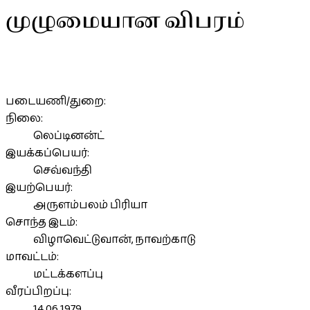
முழுமையான விபரம்
படையணி/துறை:
நிலை:
லெப்டினன்ட்
இயக்கப்பெயர்:
செவ்வந்தி
இயற்பெயர்:
அருளம்பலம் பிரியா
சொந்த இடம்:
விழாவெட்டுவான், நாவற்காடு
மாவட்டம்:
மட்டக்களப்பு
வீரப்பிறப்பு:
14.06.1979