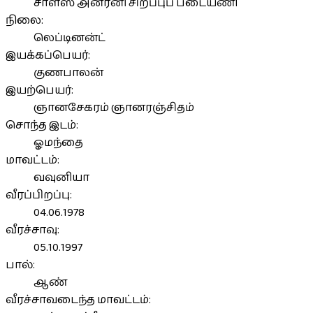
சாள்ஸ் அன்ரனி சிறப்புப் படையணி
நிலை:
லெப்டினன்ட்
இயக்கப்பெயர்:
குணபாலன்
இயற்பெயர்:
ஞானசேகரம் ஞானரஞ்சிதம்
சொந்த இடம்:
ஓமந்தை
மாவட்டம்:
வவுனியா
வீரப்பிறப்பு:
04.06.1978
வீரச்சாவு:
05.10.1997
பால்:
ஆண்
வீரச்சாவடைந்த மாவட்டம்: