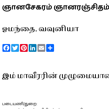
ஞானசேகரம் ஞானரஞ்சிதம
ஓமந்தை, வவுனியா
Facebook
Twitter
Pinterest
LinkedIn
Email
Share
இம் மாவீரரின் முழுமையா
படையணி/துறை: