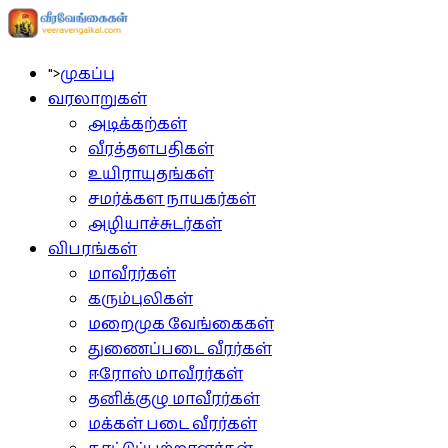
">
முகப்பு
வரலாறுகள்
அடிக்கற்கள்
வீரத்தளபதிகள்
உயிராயுதங்கள்
சமர்க்கள நாயகர்கள்
அழியாச்சுடர்கள்
விபரங்கள்
மாவீரர்கள்
கரும்புலிகள்
மறைமுக வேங்கைகள்
துணைப்படை வீரர்கள்
ஈரோஸ் மாவீரர்கள்
தனிக்குழு மாவீரர்கள்
மக்கள் படை வீரர்கள்