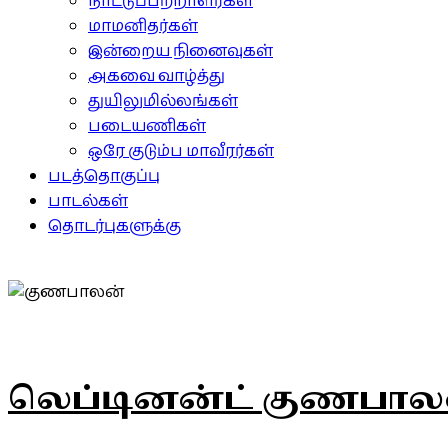
நாட்டுப்பற்றாளர்கள்
மாமனிதர்கள்
இன்றைய நினைவுகள்
அகவை வாழ்த்து
துயிலுமில்லங்கள்
படையணிகள்
ஒரே குடும்ப மாவீரர்கள்
படத்தொகுப்பு
பாடல்கள்
தொடர்புகளுக்கு
லெப்டினன்ட் குணபால