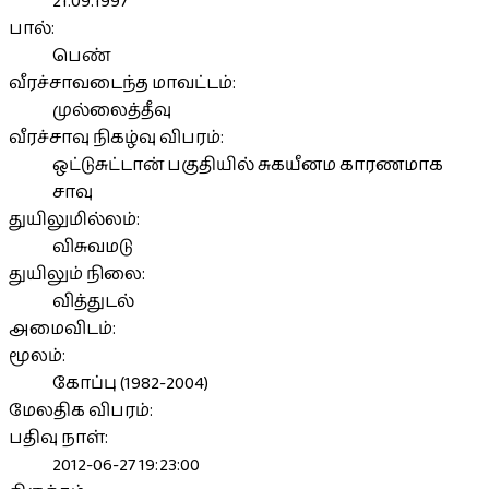
21.09.1997
பால்:
பெண்
வீரச்சாவடைந்த மாவட்டம்:
முல்லைத்தீவு
வீரச்சாவு நிகழ்வு விபரம்:
ஒட்டுசுட்டான் பகுதியில் சுகயீனம காரணமாக
சாவு
துயிலுமில்லம்:
விசுவமடு
துயிலும் நிலை:
வித்துடல்
அமைவிடம்:
மூலம்:
கோப்பு (1982-2004)
மேலதிக விபரம்:
பதிவு நாள்:
2012-06-27 19:23:00