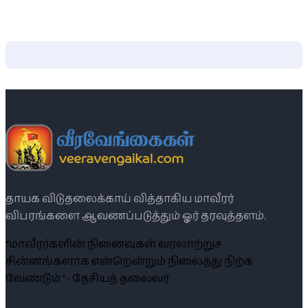
தாயக விடுதலைக்காய் வித்தாகிய மாவீரர்
விபரங்களை ஆவணப்படுத்தும் ஓர் தரவுத்தளம்.
“மாவீரர்களின் நினைவுகள் வரலாற்றுச்
சின்னங்களாக என்றென்றும் நிலைத்து நிற்க
வேண்டும் ”- தேசியத் தலைவர்