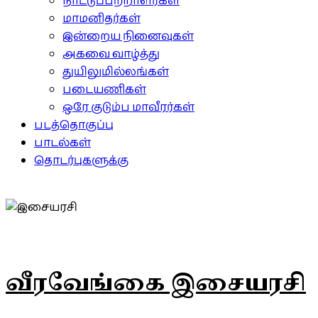
நாட்டுப்பற்றாளர்கள்
மாமனிதர்கள்
இன்றைய நினைவுகள்
அகவை வாழ்த்து
துயிலுமில்லங்கள்
படையணிகள்
ஒரே குடும்ப மாவீரர்கள்
படத்தொகுப்பு
பாடல்கள்
தொடர்புகளுக்கு
வீரவேங்கை இசையரசி