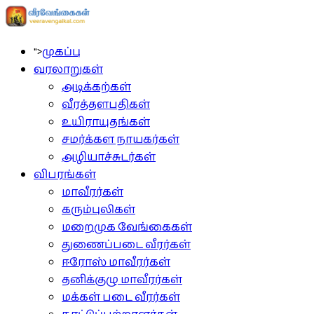
">
முகப்பு
வரலாறுகள்
அடிக்கற்கள்
வீரத்தளபதிகள்
உயிராயுதங்கள்
சமர்க்கள நாயகர்கள்
அழியாச்சுடர்கள்
விபரங்கள்
மாவீரர்கள்
கரும்புலிகள்
மறைமுக வேங்கைகள்
துணைப்படை வீரர்கள்
ஈரோஸ் மாவீரர்கள்
தனிக்குழு மாவீரர்கள்
மக்கள் படை வீரர்கள்