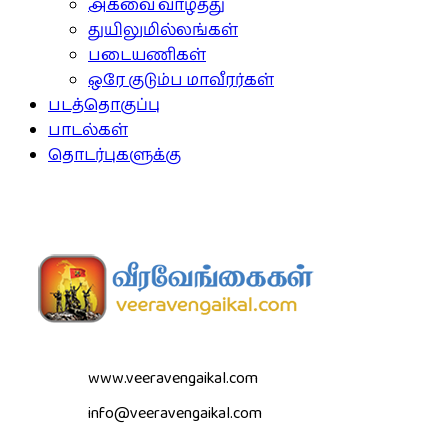
அகவை வாழ்த்து
துயிலுமில்லங்கள்
படையணிகள்
ஒரே குடும்ப மாவீரர்கள்
படத்தொகுப்பு
பாடல்கள்
தொடர்புகளுக்கு
www.veeravengaikal.com
info@veeravengaikal.com