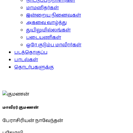
நாட்டுப்பற்றாளர்கள்
மாமனிதர்கள்
இன்றைய நினைவுகள்
அகவை வாழ்த்து
துயிலுமில்லங்கள்
படையணிகள்
ஒரே குடும்ப மாவீரர்கள்
படத்தொகுப்பு
பாடல்கள்
தொடர்புகளுக்கு
மாவீரர் குமணன்
பேராசிரியன் நாவேந்தன்
புலோலி