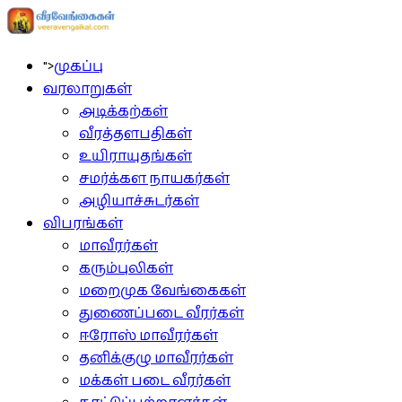
">
முகப்பு
வரலாறுகள்
அடிக்கற்கள்
வீரத்தளபதிகள்
உயிராயுதங்கள்
சமர்க்கள நாயகர்கள்
அழியாச்சுடர்கள்
விபரங்கள்
மாவீரர்கள்
கரும்புலிகள்
மறைமுக வேங்கைகள்
துணைப்படை வீரர்கள்
ஈரோஸ் மாவீரர்கள்
தனிக்குழு மாவீரர்கள்
மக்கள் படை வீரர்கள்