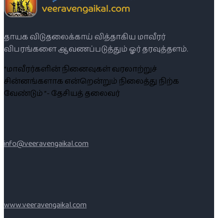
தாயக விடுதலைக்காய் வித்தாகிய மாவீரர்
விபரங்களை ஆவணப்படுத்தும் ஓர் தரவுத்தளம்.
“மாவீரர்களின் நினைவுகள் வரலாற்றுச்
சின்னங்களாக என்றென்றும் நிலைத்து நிற்க
வேண்டும் ”- தேசியத் தலைவர்
info@veeravengaikal.com
www.veeravengaikal.com