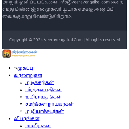
மற்றும் ஒளிப்படங்களை info@veeravengaikal.com என்ற
எமது மின்னஞ்சல் முகவரியூடாக எமக்கு அனுப்பி
வைக்குமாறு வேண்டுகிறோம்.
Copyright © 2024 Veeravengaikal.Com | All rights reserved
">
முகப்பு
வரலாறுகள்
அடிக்கற்கள்
வீரத்தளபதிகள்
உயிராயுதங்கள்
சமர்க்கள நாயகர்கள்
அழியாச்சுடர்கள்
விபரங்கள்
மாவீரர்கள்