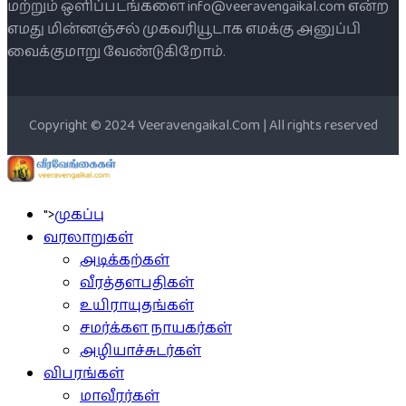
மற்றும் ஒளிப்படங்களை info@veeravengaikal.com என்ற
எமது மின்னஞ்சல் முகவரியூடாக எமக்கு அனுப்பி
வைக்குமாறு வேண்டுகிறோம்.
Copyright © 2024 Veeravengaikal.Com | All rights reserved
">
முகப்பு
வரலாறுகள்
அடிக்கற்கள்
வீரத்தளபதிகள்
உயிராயுதங்கள்
சமர்க்கள நாயகர்கள்
அழியாச்சுடர்கள்
விபரங்கள்
மாவீரர்கள்