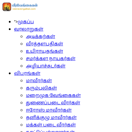
">
முகப்பு
வரலாறுகள்
அடிக்கற்கள்
வீரத்தளபதிகள்
உயிராயுதங்கள்
சமர்க்கள நாயகர்கள்
அழியாச்சுடர்கள்
விபரங்கள்
மாவீரர்கள்
கரும்புலிகள்
மறைமுக வேங்கைகள்
துணைப்படை வீரர்கள்
ஈரோஸ் மாவீரர்கள்
தனிக்குழு மாவீரர்கள்
மக்கள் படை வீரர்கள்