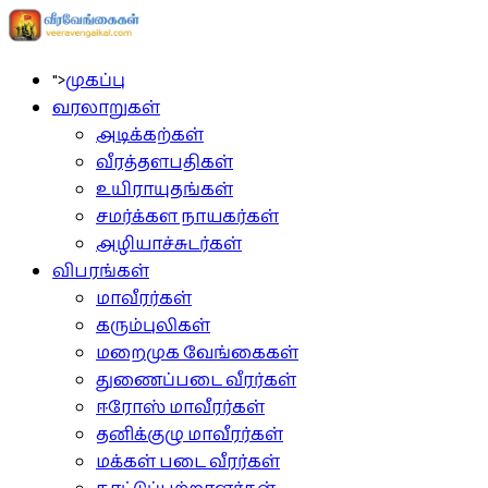
">
முகப்பு
வரலாறுகள்
அடிக்கற்கள்
வீரத்தளபதிகள்
உயிராயுதங்கள்
சமர்க்கள நாயகர்கள்
அழியாச்சுடர்கள்
விபரங்கள்
மாவீரர்கள்
கரும்புலிகள்
மறைமுக வேங்கைகள்
துணைப்படை வீரர்கள்
ஈரோஸ் மாவீரர்கள்
தனிக்குழு மாவீரர்கள்
மக்கள் படை வீரர்கள்