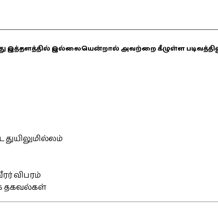
ஏதாவது இத்தளத்தில் இல்லையென்றால் அவற்றை கீழுள்ள படிவத்த
்ட துயிலுமில்லம்
ரர் விபரம்
ிக தகவல்கள்