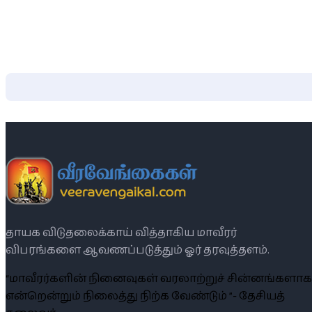
தாயக விடுதலைக்காய் வித்தாகிய மாவீரர்
விபரங்களை ஆவணப்படுத்தும் ஓர் தரவுத்தளம்.
“மாவீரர்களின் நினைவுகள் வரலாற்றுச் சின்னங்களாக
என்றென்றும் நிலைத்து நிற்க வேண்டும் ”- தேசியத்