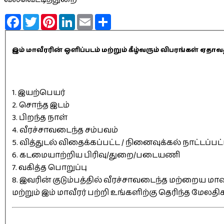
Facebook
Twitter
Pinterest
LinkedIn
Email
Share
இம் மாவீரரின் ஒளிப்படம் மற்றும் கீழ்வரும் விபரங்கள் 
1. இயற்பெயர்
2. சொந்த இடம்
3. பிறந்த நாள்
4. வீரச்சாவடைந்த சம்பவம்
5. வித்துடல் விதைக்கப்பட்ட / நினைவுக்கல் நாட்டப்பட
6. கடமையாற்றிய பிரிவு/துறை/படையணி
7. வகித்த பொறுப்பு
8. இவரின் குடும்பத்தில் வீரச்சாவடைந்த மற்றைய மாவீ
மற்றும் இம் மாவீரர் பற்றி உங்களிற்கு தெரிந்த மேலத