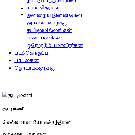
நாட்டுப்பற்றாளர்கள்
மாமனிதர்கள்
இன்றைய நினைவுகள்
அகவை வாழ்த்து
துயிலுமில்லங்கள்
படையணிகள்
ஒரே குடும்ப மாவீரர்கள்
படத்தொகுப்பு
பாடல்கள்
தொடர்புகளுக்கு
குட்டிமணி
செல்வராசா யோகச்சந்திரன்
வல்வெட்டித்துறை