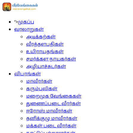
">
முகப்பு
வரலாறுகள்
அடிக்கற்கள்
வீரத்தளபதிகள்
உயிராயுதங்கள்
சமர்க்கள நாயகர்கள்
அழியாச்சுடர்கள்
விபரங்கள்
மாவீரர்கள்
கரும்புலிகள்
மறைமுக வேங்கைகள்
துணைப்படை வீரர்கள்
ஈரோஸ் மாவீரர்கள்
தனிக்குழு மாவீரர்கள்
மக்கள் படை வீரர்கள்