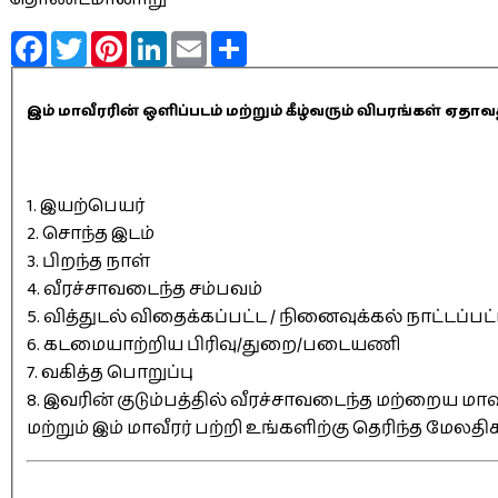
Facebook
Twitter
Pinterest
LinkedIn
Email
Share
இம் மாவீரரின் ஒளிப்படம் மற்றும் கீழ்வரும் விபரங்கள் 
1. இயற்பெயர்
2. சொந்த இடம்
3. பிறந்த நாள்
4. வீரச்சாவடைந்த சம்பவம்
5. வித்துடல் விதைக்கப்பட்ட / நினைவுக்கல் நாட்டப்பட
6. கடமையாற்றிய பிரிவு/துறை/படையணி
7. வகித்த பொறுப்பு
8. இவரின் குடும்பத்தில் வீரச்சாவடைந்த மற்றைய மாவீ
மற்றும் இம் மாவீரர் பற்றி உங்களிற்கு தெரிந்த மேலத