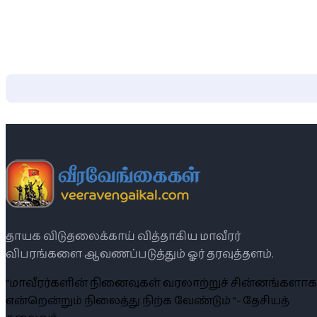
தாயக விடுதலைக்காய் வித்தாகிய மாவீரர்
விபரங்களை ஆவணப்படுத்தும் ஓர் தரவுத்தளம்.
“மாவீரர்களின் நினைவுகள் வரலாற்றுச் சின்னங்களாக
என்றென்றும் நிலைத்து நிற்க வேண்டும் ”- தேசியத்