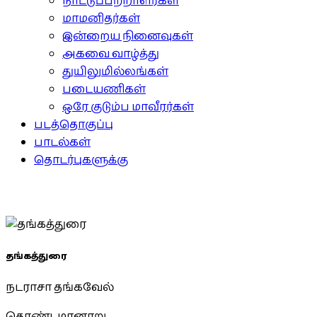
நாட்டுப்பற்றாளர்கள்
மாமனிதர்கள்
இன்றைய நினைவுகள்
அகவை வாழ்த்து
துயிலுமில்லங்கள்
படையணிகள்
ஒரே குடும்ப மாவீரர்கள்
படத்தொகுப்பு
பாடல்கள்
தொடர்புகளுக்கு
தங்கத்துரை
நடராசா தங்கவேல்
தொண்டமானாறு