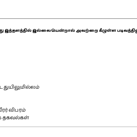
ஏதாவது இத்தளத்தில் இல்லையென்றால் அவற்றை கீழுள்ள படிவத்த
்ட துயிலுமில்லம்
ரர் விபரம்
ிக தகவல்கள்