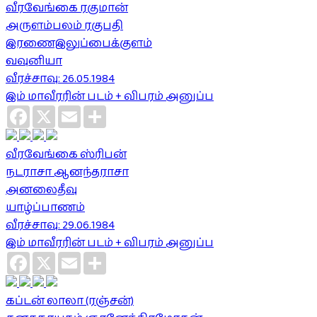
வீரவேங்கை ரகுமான்
அருளம்பலம் ரகுபதி
இரணைஇலுப்பைக்குளம்
வவுனியா
வீரச்சாவு: 26.05.1984
இம் மாவீரரின் படம் + விபரம் அனுப்ப
Facebook
X
Email
Share
வீரவேங்கை ஸ்ரிபன்
நடராசா ஆனந்தராசா
அனலைதீவு
யாழ்ப்பாணம்
வீரச்சாவு: 29.06.1984
இம் மாவீரரின் படம் + விபரம் அனுப்ப
Facebook
X
Email
Share
கப்டன் லாலா (ரஞ்சன்)