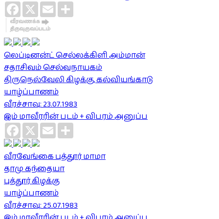
Facebook
X
Email
Share
லெப்டினன்ட் செல்லக்கிளி அம்மான்
சதாசிவம் செல்வநாயகம்
திருநெல்வேலி கிழக்கு, கல்வியங்காடு
யாழ்ப்பாணம்
வீரச்சாவு: 23.07.1983
இம் மாவீரரின் படம் + விபரம் அனுப்ப
Facebook
X
Email
Share
வீரவேங்கை புத்தூர் மாமா
தாமு கந்தையா
புத்தூர் கிழக்கு
யாழ்ப்பாணம்
வீரச்சாவு: 25.07.1983
இம் மாவீரரின் படம் + விபரம் அனுப்ப