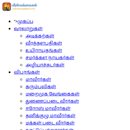
">
முகப்பு
வரலாறுகள்
அடிக்கற்கள்
வீரத்தளபதிகள்
உயிராயுதங்கள்
சமர்க்கள நாயகர்கள்
அழியாச்சுடர்கள்
விபரங்கள்
மாவீரர்கள்
கரும்புலிகள்
மறைமுக வேங்கைகள்
துணைப்படை வீரர்கள்
ஈரோஸ் மாவீரர்கள்
தனிக்குழு மாவீரர்கள்
மக்கள் படை வீரர்கள்