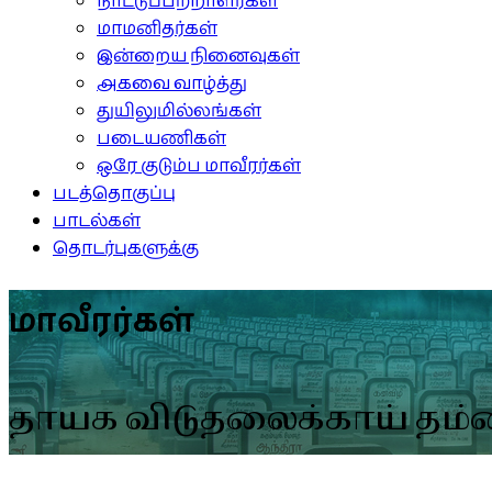
நாட்டுப்பற்றாளர்கள்
மாமனிதர்கள்
இன்றைய நினைவுகள்
அகவை வாழ்த்து
துயிலுமில்லங்கள்
படையணிகள்
ஒரே குடும்ப மாவீரர்கள்
படத்தொகுப்பு
பாடல்கள்
தொடர்புகளுக்கு
மாவீரர்கள்
தாயக விடுதலைக்காய் தம்