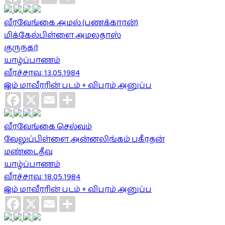
வீரவேங்கை அமல் (பணக்காரன்)
மிக்கேல்பிள்ளை அமலதாஸ்
குருநகர்
யாழ்ப்பாணம்
வீரச்சாவு: 13.05.1984
இம் மாவீரரின் படம் + விபரம் அனுப்ப
Facebook
X
Email
Share
வீரவேங்கை செல்வம்
வேலுப்பிள்ளை அன்னலிங்கம் பகீரதன்
மண்டைதீவு
யாழ்ப்பாணம்
வீரச்சாவு: 18.05.1984
இம் மாவீரரின் படம் + விபரம் அனுப்ப
Facebook
X
Email
Share