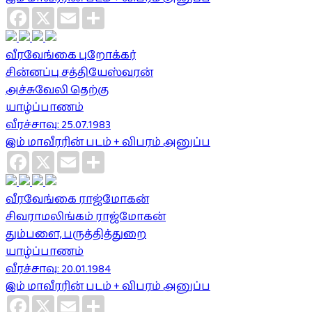
Facebook
X
Email
Share
வீரவேங்கை புறோக்கர்
சின்னப்பு சத்தியேஸ்வரன்
அச்சுவேலி தெற்கு
யாழ்ப்பாணம்
வீரச்சாவு: 25.07.1983
இம் மாவீரரின் படம் + விபரம் அனுப்ப
Facebook
X
Email
Share
வீரவேங்கை ராஜ்மோகன்
சிவராமலிங்கம் ராஜ்மோகன்
தும்பளை, பருத்தித்துறை
யாழ்ப்பாணம்
வீரச்சாவு: 20.01.1984
இம் மாவீரரின் படம் + விபரம் அனுப்ப
Facebook
X
Email
Share