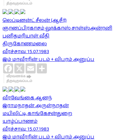
லெப்டினன்ட் சீலன் (ஆசீர்)
ஞானப்பிரகாசம் லூக்காஸ் சாள்ஸ்அன்ரனி
புனிதமரியாள் வீதி
திருகோணமலை
வீரச்சாவு: 15.07.1983
இம் மாவீரரின் படம் + விபரம் அனுப்ப
Facebook
X
Email
Share
வீரவேங்கை ஆனந்
இராமநாதன் அருள்நாதன்
மயிலிட்டி, காங்கேசன்துறை
யாழ்ப்பாணம்
வீரச்சாவு: 15.07.1983
இம் மாவீரரின் படம் + விபரம் அனுப்ப