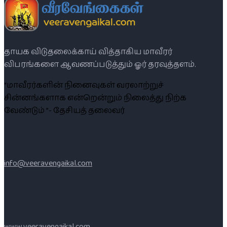
தாயக விடுதலைக்காய் வித்தாகிய மாவீரர்
விபரங்களை ஆவணப்படுத்தும் ஓர் தரவுத்தளம்.
“மாவீரர்களின் நினைவுகள் வரலாற்றுச்
சின்னங்களாக என்றென்றும் நிலைத்து நிற்க
வேண்டும் ”- தேசியத் தலைவர்
info@veeravengaikal.com
www.veeravengaikal.com