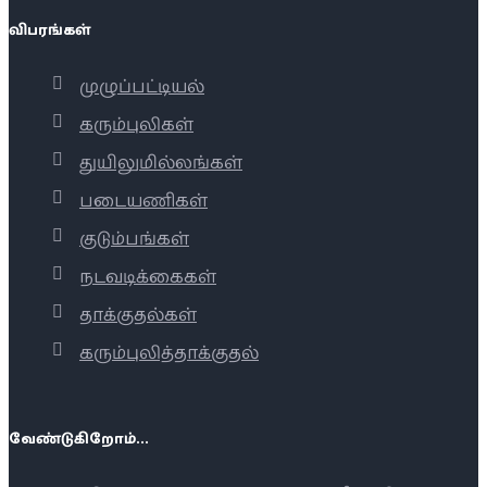
விபரங்கள்
முழுப்பட்டியல்
கரும்புலிகள்
துயிலுமில்லங்கள்
படையணிகள்
குடும்பங்கள்
நடவடிக்கைகள்
தாக்குதல்கள்
கரும்புலித்தாக்குதல்
வேண்டுகிறோம்...