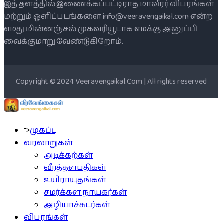
இத் தளத்தில் இணைக்கப்பட்டிராத மாவீரர் விபரங்கள்
மற்றும் ஒளிப்படங்களை info@veeravengaikal.com என்ற
எமது மின்னஞ்சல் முகவரியூடாக எமக்கு அனுப்பி
வைக்குமாறு வேண்டுகிறோம்.
Copyright © 2024 Veeravengaikal.Com | All rights reserved
">
முகப்பு
வரலாறுகள்
அடிக்கற்கள்
வீரத்தளபதிகள்
உயிராயுதங்கள்
சமர்க்கள நாயகர்கள்
அழியாச்சுடர்கள்
விபரங்கள்