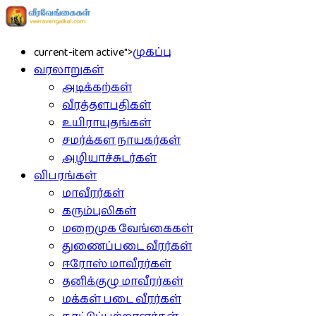
current-item active">
முகப்பு
வரலாறுகள்
அடிக்கற்கள்
வீரத்தளபதிகள்
உயிராயுதங்கள்
சமர்க்கள நாயகர்கள்
அழியாச்சுடர்கள்
விபரங்கள்
மாவீரர்கள்
கரும்புலிகள்
மறைமுக வேங்கைகள்
துணைப்படை வீரர்கள்
ஈரோஸ் மாவீரர்கள்
தனிக்குழு மாவீரர்கள்
மக்கள் படை வீரர்கள்