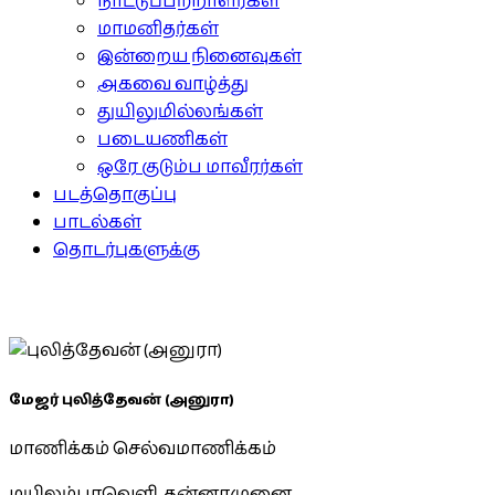
நாட்டுப்பற்றாளர்கள்
மாமனிதர்கள்
இன்றைய நினைவுகள்
அகவை வாழ்த்து
துயிலுமில்லங்கள்
படையணிகள்
ஒரே குடும்ப மாவீரர்கள்
படத்தொகுப்பு
பாடல்கள்
தொடர்புகளுக்கு
மேஜர் புலித்தேவன் (அனுரா)
மாணிக்கம் செல்வமாணிக்கம்
மயிலம்பாவெளி, தன்னாமுனை