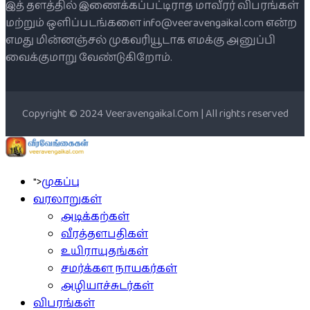
இத் தளத்தில் இணைக்கப்பட்டிராத மாவீரர் விபரங்கள்
மற்றும் ஒளிப்படங்களை info@veeravengaikal.com என்ற
எமது மின்னஞ்சல் முகவரியூடாக எமக்கு அனுப்பி
வைக்குமாறு வேண்டுகிறோம்.
Copyright © 2024 Veeravengaikal.Com | All rights reserved
">
முகப்பு
வரலாறுகள்
அடிக்கற்கள்
வீரத்தளபதிகள்
உயிராயுதங்கள்
சமர்க்கள நாயகர்கள்
அழியாச்சுடர்கள்
விபரங்கள்