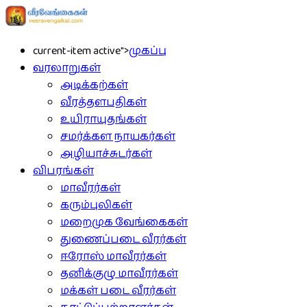
current-item active">
முகப்பு
வரலாறுகள்
அடிக்கற்கள்
வீரத்தளபதிகள்
உயிராயுதங்கள்
சமர்க்கள நாயகர்கள்
அழியாச்சுடர்கள்
விபரங்கள்
மாவீரர்கள்
கரும்புலிகள்
மறைமுக வேங்கைகள்
துணைப்படை வீரர்கள்
ஈரோஸ் மாவீரர்கள்
தனிக்குழு மாவீரர்கள்
மக்கள் படை வீரர்கள்