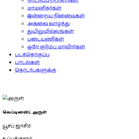
நாட்டுப்பற்றாளர்கள்
மாமனிதர்கள்
இன்றைய நினைவுகள்
அகவை வாழ்த்து
துயிலுமில்லங்கள்
படையணிகள்
ஒரே குடும்ப மாவீரர்கள்
படத்தொகுப்பு
பாடல்கள்
தொடர்புகளுக்கு
லெப்டினன்ட் அருள்
யூசப் ஜாசிர்
உப்புக்குளம்