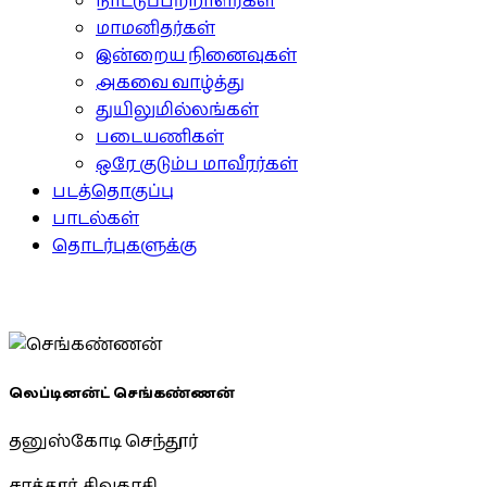
நாட்டுப்பற்றாளர்கள்
மாமனிதர்கள்
இன்றைய நினைவுகள்
அகவை வாழ்த்து
துயிலுமில்லங்கள்
படையணிகள்
ஒரே குடும்ப மாவீரர்கள்
படத்தொகுப்பு
பாடல்கள்
தொடர்புகளுக்கு
லெப்டினன்ட் செங்கண்ணன்
தனுஸ்கோடி செந்தூர்
சாத்தூர், சிவகாசி