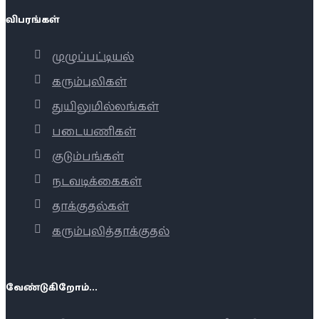
விபரங்கள்
முழுப்பட்டியல்
கரும்புலிகள்
துயிலுமில்லங்கள்
படையணிகள்
குடும்பங்கள்
நடவடிக்கைகள்
தாக்குதல்கள்
கரும்புலித்தாக்குதல்
வேண்டுகிறோம்...