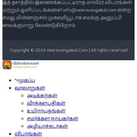
இத் தளத்தில் இணைக்கப்பட்டிராத மாவீரர் விபரங்கள்
மற்றும் ஒளிப்படங்களை info@veeravengaikal.com என்ற
எமது மின்னஞ்சல் முகவரியூடாக எமக்கு அனுப்பி
வைக்குமாறு வேண்டுகிறோம்.
Copyright © 2024 Veeravengaikal.Com | All rights reserved
">
முகப்பு
வரலாறுகள்
அடிக்கற்கள்
வீரத்தளபதிகள்
உயிராயுதங்கள்
சமர்க்கள நாயகர்கள்
அழியாச்சுடர்கள்
விபரங்கள்