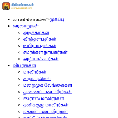
current-item active">
முகப்பு
வரலாறுகள்
அடிக்கற்கள்
வீரத்தளபதிகள்
உயிராயுதங்கள்
சமர்க்கள நாயகர்கள்
அழியாச்சுடர்கள்
விபரங்கள்
மாவீரர்கள்
கரும்புலிகள்
மறைமுக வேங்கைகள்
துணைப்படை வீரர்கள்
ஈரோஸ் மாவீரர்கள்
தனிக்குழு மாவீரர்கள்
மக்கள் படை வீரர்கள்