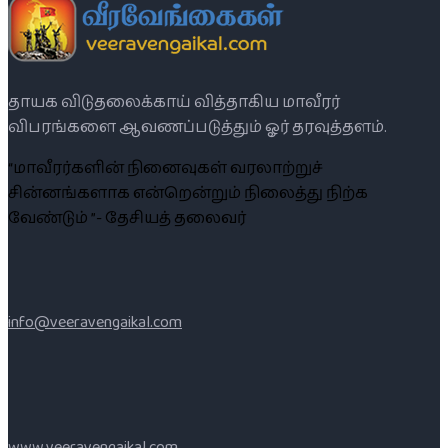
தாயக விடுதலைக்காய் வித்தாகிய மாவீரர்
விபரங்களை ஆவணப்படுத்தும் ஓர் தரவுத்தளம்.
“மாவீரர்களின் நினைவுகள் வரலாற்றுச்
சின்னங்களாக என்றென்றும் நிலைத்து நிற்க
வேண்டும் ”- தேசியத் தலைவர்
info@veeravengaikal.com
www.veeravengaikal.com