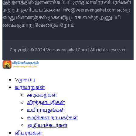
இத் தளத்தில் இணைக்கப்பட்டிராத மாவீரர் விபரங்கள்
மற்றும் ஒளிப்படங்களை info@veeravengaikal.com என்ற
எமது மின்னஞ்சல் முகவரியூடாக எமக்கு அனுப்பி
வைக்குமாறு வேண்டுகிறோம்.
Copyright © 2024 Veeravengaikal.Com | All rights reserved
">
முகப்பு
வரலாறுகள்
அடிக்கற்கள்
வீரத்தளபதிகள்
உயிராயுதங்கள்
சமர்க்கள நாயகர்கள்
அழியாச்சுடர்கள்
விபரங்கள்