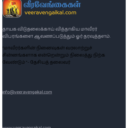
தாயக விடுதலைக்காய் வித்தாகிய மாவீரர்
விபரங்களை ஆவணப்படுத்தும் ஓர் தரவுத்தளம்.
“மாவீரர்களின் நினைவுகள் வரலாற்றுச்
சின்னங்களாக என்றென்றும் நிலைத்து நிற்க
வேண்டும் ”- தேசியத் தலைவர்
info@veeravengaikal.com
www.veeravengaikal.com