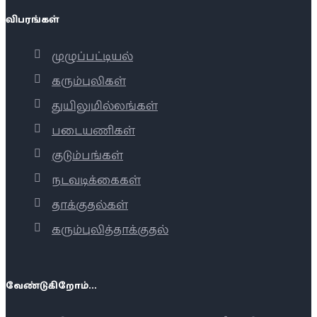
விபரங்கள்
முழுப்பட்டியல்
கரும்புலிகள்
துயிலுமில்லங்கள்
படையணிகள்
குடும்பங்கள்
நடவடிக்கைகள்
தாக்குதல்கள்
கரும்புலித்தாக்குதல்
வேண்டுகிறோம்...