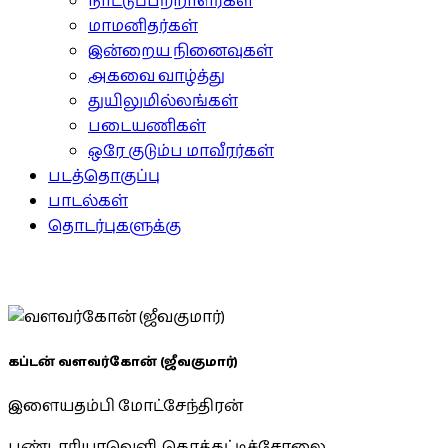
நாட்டுப்பற்றாளர்கள்
மாமனிதர்கள்
இன்றைய நினைவுகள்
அகவை வாழ்த்து
துயிலுமில்லங்கள்
படையணிகள்
ஒரே குடும்ப மாவீரர்கள்
படத்தொகுப்பு
பாடல்கள்
தொடர்புகளுக்கு
கப்டன் வளவர்கோன் (ஜீவகுமார்)
இளையதம்பி மோட்சேந்திரன்
பண்டாரியாவெளி, கொக்கட்டிச்சோலை