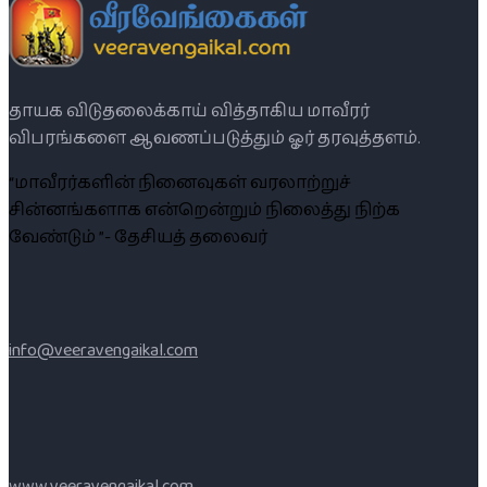
தாயக விடுதலைக்காய் வித்தாகிய மாவீரர்
விபரங்களை ஆவணப்படுத்தும் ஓர் தரவுத்தளம்.
“மாவீரர்களின் நினைவுகள் வரலாற்றுச்
சின்னங்களாக என்றென்றும் நிலைத்து நிற்க
வேண்டும் ”- தேசியத் தலைவர்
info@veeravengaikal.com
www.veeravengaikal.com