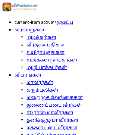
current-item active">
முகப்பு
வரலாறுகள்
அடிக்கற்கள்
வீரத்தளபதிகள்
உயிராயுதங்கள்
சமர்க்கள நாயகர்கள்
அழியாச்சுடர்கள்
விபரங்கள்
மாவீரர்கள்
கரும்புலிகள்
மறைமுக வேங்கைகள்
துணைப்படை வீரர்கள்
ஈரோஸ் மாவீரர்கள்
தனிக்குழு மாவீரர்கள்
மக்கள் படை வீரர்கள்