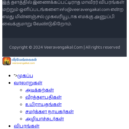
இத் தளத்தில் இணைக்கப்பட்டிராத மாவீரர் விபரங்கள்
மற்றும் ஒளிப்படங்களை info@veeravengaikal.com என்ற
எமது மின்னஞ்சல் முகவரியூடாக எமக்கு அனுப்பி
வைக்குமாறு வேண்டுகிறோம்.
Copyright © 2024 Veeravengaikal.Com | All rights reserved
">
முகப்பு
வரலாறுகள்
அடிக்கற்கள்
வீரத்தளபதிகள்
உயிராயுதங்கள்
சமர்க்கள நாயகர்கள்
அழியாச்சுடர்கள்
விபரங்கள்