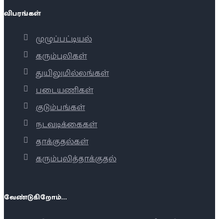
விபரங்கள்
முழுப்பட்டியல்
கரும்புலிகள்
துயிலுமில்லங்கள்
படையணிகள்
குடும்பங்கள்
நடவடிக்கைகள்
தாக்குதல்கள்
கரும்புலித்தாக்குதல்
வேண்டுகிறோம்...