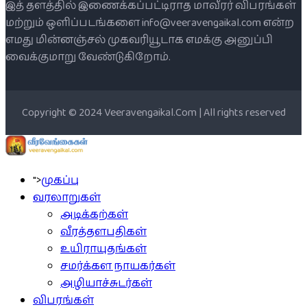
இத் தளத்தில் இணைக்கப்பட்டிராத மாவீரர் விபரங்கள்
மற்றும் ஒளிப்படங்களை info@veeravengaikal.com என்ற
எமது மின்னஞ்சல் முகவரியூடாக எமக்கு அனுப்பி
வைக்குமாறு வேண்டுகிறோம்.
Copyright © 2024 Veeravengaikal.Com | All rights reserved
">
முகப்பு
வரலாறுகள்
அடிக்கற்கள்
வீரத்தளபதிகள்
உயிராயுதங்கள்
சமர்க்கள நாயகர்கள்
அழியாச்சுடர்கள்
விபரங்கள்