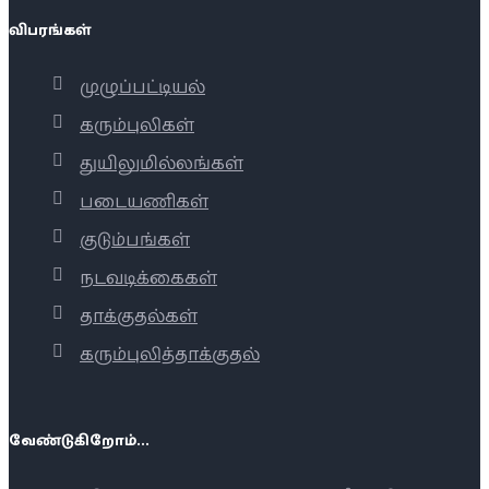
விபரங்கள்
முழுப்பட்டியல்
கரும்புலிகள்
துயிலுமில்லங்கள்
படையணிகள்
குடும்பங்கள்
நடவடிக்கைகள்
தாக்குதல்கள்
கரும்புலித்தாக்குதல்
வேண்டுகிறோம்...