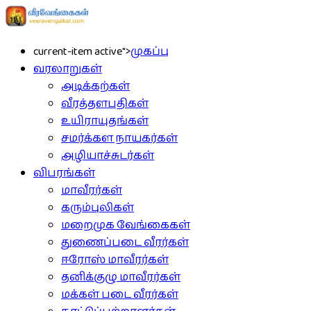
current-item active">
முகப்பு
வரலாறுகள்
அடிக்கற்கள்
வீரத்தளபதிகள்
உயிராயுதங்கள்
சமர்க்கள நாயகர்கள்
அழியாச்சுடர்கள்
விபரங்கள்
மாவீரர்கள்
கரும்புலிகள்
மறைமுக வேங்கைகள்
துணைப்படை வீரர்கள்
ஈரோஸ் மாவீரர்கள்
தனிக்குழு மாவீரர்கள்
மக்கள் படை வீரர்கள்