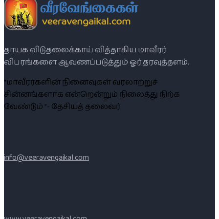
தாயக விடுதலைக்காய் வித்தாகிய மாவீரர்
விபரங்களை ஆவணப்படுத்தும் ஓர் தரவுத்தளம்.
“மாவீரர்களின் நினைவுகள் வரலாற்றுச்
சின்னங்களாக என்றென்றும் நிலைத்து நிற்க
வேண்டும் ”- தேசியத் தலைவர்
info@veeravengaikal.com
www.veeravengaikal.com