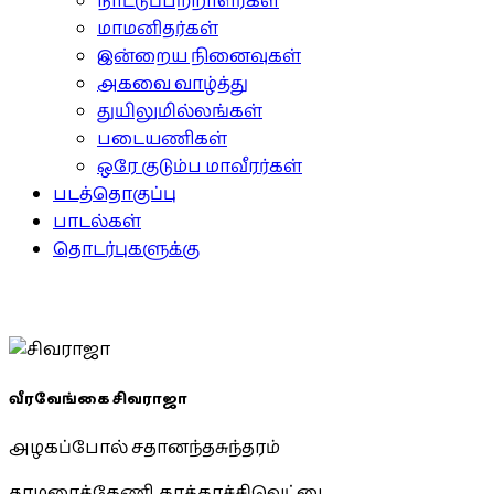
நாட்டுப்பற்றாளர்கள்
மாமனிதர்கள்
இன்றைய நினைவுகள்
அகவை வாழ்த்து
துயிலுமில்லங்கள்
படையணிகள்
ஒரே குடும்ப மாவீரர்கள்
படத்தொகுப்பு
பாடல்கள்
தொடர்புகளுக்கு
வீரவேங்கை சிவராஜா
அழகப்போல் சதானந்தசுந்தரம்
தாமரைக்கேணி, காக்காச்சிவெட்டை