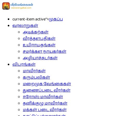
current-item active">
முகப்பு
வரலாறுகள்
அடிக்கற்கள்
வீரத்தளபதிகள்
உயிராயுதங்கள்
சமர்க்கள நாயகர்கள்
அழியாச்சுடர்கள்
விபரங்கள்
மாவீரர்கள்
கரும்புலிகள்
மறைமுக வேங்கைகள்
துணைப்படை வீரர்கள்
ஈரோஸ் மாவீரர்கள்
தனிக்குழு மாவீரர்கள்
மக்கள் படை வீரர்கள்