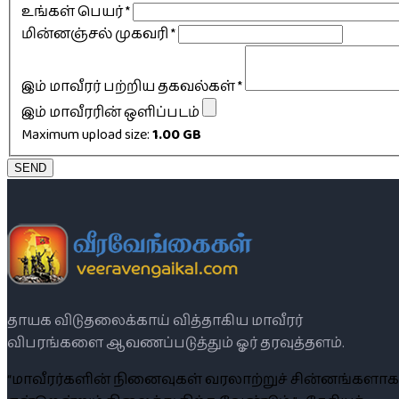
உங்கள் பெயர்
*
மின்னஞ்சல் முகவரி
*
இம் மாவீரர் பற்றிய தகவல்கள்
*
இம் மாவீரரின் ஒளிப்படம்
Maximum upload size:
1.00 GB
SEND
தாயக விடுதலைக்காய் வித்தாகிய மாவீரர்
விபரங்களை ஆவணப்படுத்தும் ஓர் தரவுத்தளம்.
“மாவீரர்களின் நினைவுகள் வரலாற்றுச் சின்னங்களாக