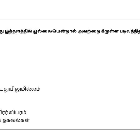
ஏதாவது இத்தளத்தில் இல்லையென்றால் அவற்றை கீழுள்ள படிவத்த
்ட துயிலுமில்லம்
ரர் விபரம்
ிக தகவல்கள்