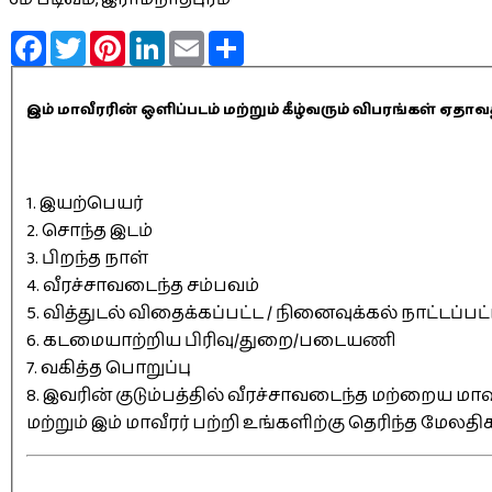
Facebook
Twitter
Pinterest
LinkedIn
Email
Share
இம் மாவீரரின் ஒளிப்படம் மற்றும் கீழ்வரும் விபரங்கள் 
1. இயற்பெயர்
2. சொந்த இடம்
3. பிறந்த நாள்
4. வீரச்சாவடைந்த சம்பவம்
5. வித்துடல் விதைக்கப்பட்ட / நினைவுக்கல் நாட்டப்பட
6. கடமையாற்றிய பிரிவு/துறை/படையணி
7. வகித்த பொறுப்பு
8. இவரின் குடும்பத்தில் வீரச்சாவடைந்த மற்றைய மாவீ
மற்றும் இம் மாவீரர் பற்றி உங்களிற்கு தெரிந்த மேலத