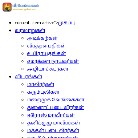
current-item active">
முகப்பு
வரலாறுகள்
அடிக்கற்கள்
வீரத்தளபதிகள்
உயிராயுதங்கள்
சமர்க்கள நாயகர்கள்
அழியாச்சுடர்கள்
விபரங்கள்
மாவீரர்கள்
கரும்புலிகள்
மறைமுக வேங்கைகள்
துணைப்படை வீரர்கள்
ஈரோஸ் மாவீரர்கள்
தனிக்குழு மாவீரர்கள்
மக்கள் படை வீரர்கள்