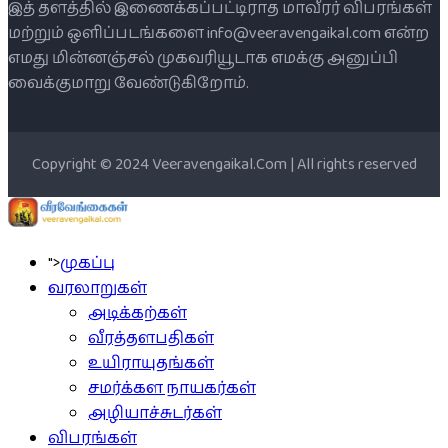
இத் தளத்தில் இணைக்கப்பட்டிராத மாவீரர் விபரங்கள்
மற்றும் ஒளிப்படங்களை info@veeravengaikal.com என்ற
எமது மின்னஞ்சல் முகவரியூடாக எமக்கு அனுப்பி
வைக்குமாறு வேண்டுகிறோம்.
Copyright © 2024 Veeravengaikal.Com | All rights reserved
">
முகப்பு
வரலாறுகள்
அடிக்கற்கள்
வீரத்தளபதிகள்
உயிராயுதங்கள்
சமர்க்கள நாயகர்கள்
அழியாச்சுடர்கள்
விபரங்கள்