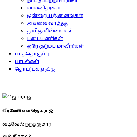
நாட்டுப்பற்றாளர்கள்
மாமனிதர்கள்
இன்றைய நினைவுகள்
அகவை வாழ்த்து
துயிலுமில்லங்கள்
படையணிகள்
ஒரே குடும்ப மாவீரர்கள்
படத்தொகுப்பு
பாடல்கள்
தொடர்புகளுக்கு
வீரவேங்கை ஜெயராஜ்
வடிவேல் நந்தகுமார்
35ம் கிராமம்