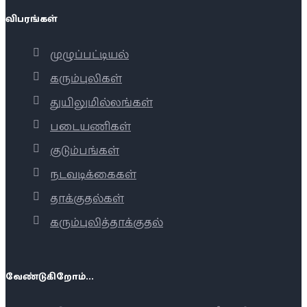
விபரங்கள்
முழுப்பட்டியல்
கரும்புலிகள்
துயிலுமில்லங்கள்
படையணிகள்
குடும்பங்கள்
நடவடிக்கைகள்
தாக்குதல்கள்
கரும்புலித்தாக்குதல்
வேண்டுகிறோம்...