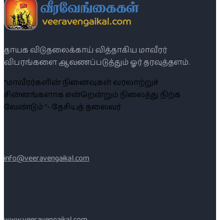
தாயக விடுதலைக்காய் வித்தாகிய மாவீரர்
விபரங்களை ஆவணப்படுத்தும் ஓர் தரவுத்தளம்.
“மாவீரர்களின் நினைவுகள் வரலாற்றுச்
சின்னங்களாக என்றென்றும் நிலைத்து நிற்க
வேண்டும் ”- தேசியத் தலைவர்
info@veeravengaikal.com
www.veeravengaikal.com