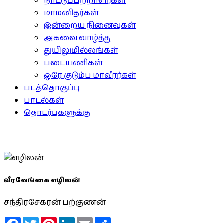
நாட்டுப்பற்றாளர்கள்
மாமனிதர்கள்
இன்றைய நினைவுகள்
அகவை வாழ்த்து
துயிலுமில்லங்கள்
படையணிகள்
ஒரே குடும்ப மாவீரர்கள்
படத்தொகுப்பு
பாடல்கள்
தொடர்புகளுக்கு
வீரவேங்கை எழிலன்
சந்திரசேகரன் பற்குணன்
Facebook
Twitter
Pinterest
LinkedIn
Email
Share