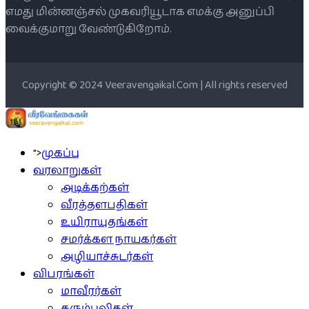
எமது மின்னஞ்சல் முகவரியூடாக எமக்கு அனுப்பி
வைக்குமாறு வேண்டுகிறோம்.
Copyright © 2024 Veeravengaikal.Com | All rights reserved
">
முகப்பு
வரலாறுகள்
அடிக்கற்கள்
வீரத்தளபதிகள்
உயிராயுதங்கள்
சமர்க்கள நாயகர்கள்
அழியாச்சுடர்கள்
விபரங்கள்
மாவீரர்கள்
கரும்புலிகள்