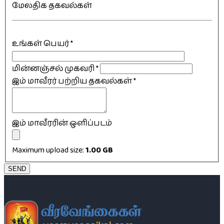
மேலதிக தகவல்கள்
உங்கள் பெயர்
*
மின்னஞ்சல் முகவரி
*
இம் மாவீரர் பற்றிய தகவல்கள்
*
இம் மாவீரரின் ஒளிப்படம்
Maximum upload size:
1.00 GB
SEND