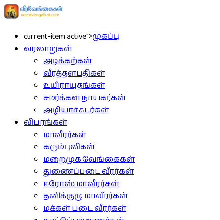
current-item active">
முகப்பு
வரலாறுகள்
அடிக்கற்கள்
வீரத்தளபதிகள்
உயிராயுதங்கள்
சமர்க்கள நாயகர்கள்
அழியாச்சுடர்கள்
விபரங்கள்
மாவீரர்கள்
கரும்புலிகள்
மறைமுக வேங்கைகள்
துணைப்படை வீரர்கள்
ஈரோஸ் மாவீரர்கள்
தனிக்குழு மாவீரர்கள்
மக்கள் படை வீரர்கள்