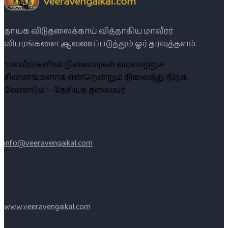
தாயக விடுதலைக்காய் வித்தாகிய மாவீரர்
விபரங்களை ஆவணப்படுத்தும் ஓர் தரவுத்தளம்.
“மாவீரர்களின் நினைவுகள் வரலாற்றுச்
சின்னங்களாக என்றென்றும் நிலைத்து நிற்க
வேண்டும் ”- தேசியத் தலைவர்
info@veeravengaikal.com
www.veeravengaikal.com