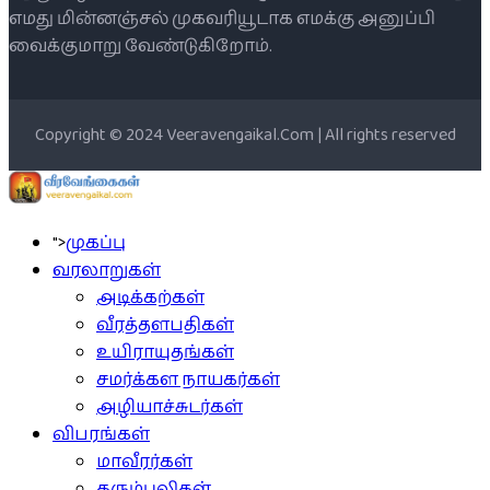
எமது மின்னஞ்சல் முகவரியூடாக எமக்கு அனுப்பி
வைக்குமாறு வேண்டுகிறோம்.
Copyright © 2024 Veeravengaikal.Com | All rights reserved
">
முகப்பு
வரலாறுகள்
அடிக்கற்கள்
வீரத்தளபதிகள்
உயிராயுதங்கள்
சமர்க்கள நாயகர்கள்
அழியாச்சுடர்கள்
விபரங்கள்
மாவீரர்கள்
கரும்புலிகள்