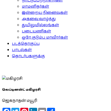
நாட்டுப்பற்றாளர்கள்
மாமனிதர்கள்
இன்றைய நினைவுகள்
அகவை வாழ்த்து
துயிலுமில்லங்கள்
படையணிகள்
ஒரே குடும்ப மாவீரர்கள்
படத்தொகுப்பு
பாடல்கள்
தொடர்புகளுக்கு
லெப்டினன்ட் மகிழரசி
ஜெகநாதன் மயூரி
Facebook
Twitter
Pinterest
LinkedIn
Email
Share