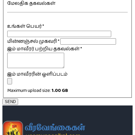
மேலதிக தகவல்கள்
உங்கள் பெயர்
*
மின்னஞ்சல் முகவரி
*
இம் மாவீரர் பற்றிய தகவல்கள்
*
இம் மாவீரரின் ஒளிப்படம்
Maximum upload size:
1.00 GB
SEND