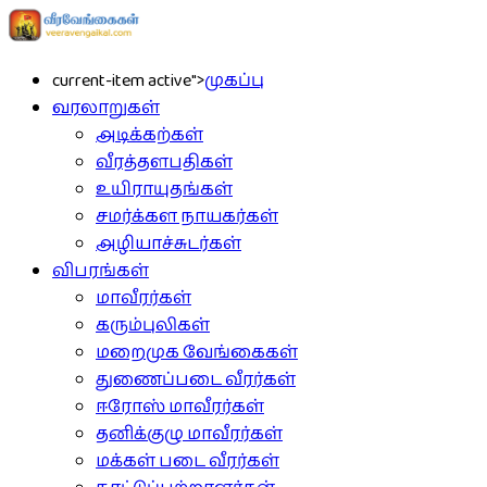
current-item active">
முகப்பு
வரலாறுகள்
அடிக்கற்கள்
வீரத்தளபதிகள்
உயிராயுதங்கள்
சமர்க்கள நாயகர்கள்
அழியாச்சுடர்கள்
விபரங்கள்
மாவீரர்கள்
கரும்புலிகள்
மறைமுக வேங்கைகள்
துணைப்படை வீரர்கள்
ஈரோஸ் மாவீரர்கள்
தனிக்குழு மாவீரர்கள்
மக்கள் படை வீரர்கள்