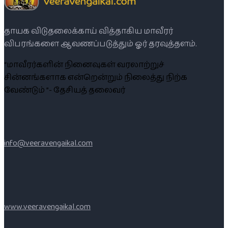
தாயக விடுதலைக்காய் வித்தாகிய மாவீரர்
விபரங்களை ஆவணப்படுத்தும் ஓர் தரவுத்தளம்.
“மாவீரர்களின் நினைவுகள் வரலாற்றுச்
சின்னங்களாக என்றென்றும் நிலைத்து நிற்க
வேண்டும் ”- தேசியத் தலைவர்
info@veeravengaikal.com
www.veeravengaikal.com