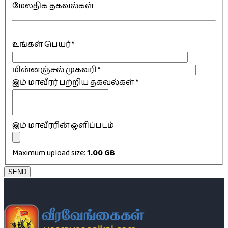
மேலதிக தகவல்கள்
உங்கள் பெயர்
*
மின்னஞ்சல் முகவரி
*
இம் மாவீரர் பற்றிய தகவல்கள்
*
இம் மாவீரரின் ஒளிப்படம்
Maximum upload size:
1.00 GB
SEND