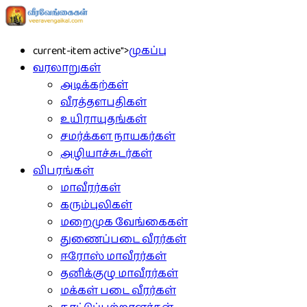
current-item active">
முகப்பு
வரலாறுகள்
அடிக்கற்கள்
வீரத்தளபதிகள்
உயிராயுதங்கள்
சமர்க்கள நாயகர்கள்
அழியாச்சுடர்கள்
விபரங்கள்
மாவீரர்கள்
கரும்புலிகள்
மறைமுக வேங்கைகள்
துணைப்படை வீரர்கள்
ஈரோஸ் மாவீரர்கள்
தனிக்குழு மாவீரர்கள்
மக்கள் படை வீரர்கள்