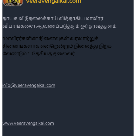
தாயக விடுதலைக்காய் வித்தாகிய மாவீரர்
விபரங்களை ஆவணப்படுத்தும் ஓர் தரவுத்தளம்.
“மாவீரர்களின் நினைவுகள் வரலாற்றுச்
சின்னங்களாக என்றென்றும் நிலைத்து நிற்க
வேண்டும் ”- தேசியத் தலைவர்
info@veeravengaikal.com
www.veeravengaikal.com