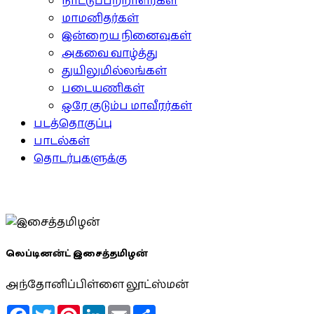
நாட்டுப்பற்றாளர்கள்
மாமனிதர்கள்
இன்றைய நினைவுகள்
அகவை வாழ்த்து
துயிலுமில்லங்கள்
படையணிகள்
ஒரே குடும்ப மாவீரர்கள்
படத்தொகுப்பு
பாடல்கள்
தொடர்புகளுக்கு
லெப்டினன்ட் இசைத்தமிழன்
அந்தோனிப்பிள்ளை லூட்ஸ்மன்
Facebook
Twitter
Pinterest
LinkedIn
Email
Share