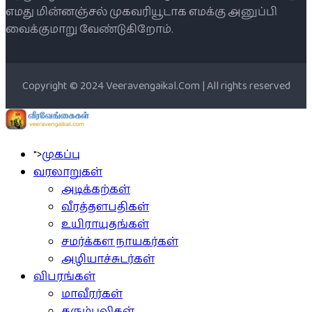
எமது மின்னஞ்சல் முகவரியூடாக எமக்கு அனுப்பி
வைக்குமாறு வேண்டுகிறோம்.
Copyright © 2024 Veeravengaikal.Com | All rights reserved
">
முகப்பு
வரலாறுகள்
அடிக்கற்கள்
வீரத்தளபதிகள்
உயிராயுதங்கள்
சமர்க்கள நாயகர்கள்
அழியாச்சுடர்கள்
விபரங்கள்
மாவீரர்கள்
கரும்புலிகள்