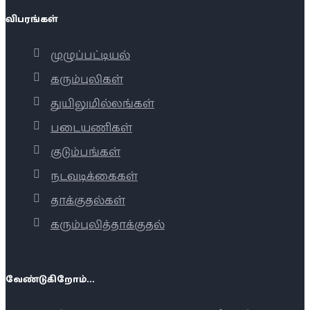
விபரங்கள்
முழுப்பட்டியல்
கரும்புலிகள்
துயிலுமில்லங்கள்
படையணிகள்
குடும்பங்கள்
நடவடிக்கைகள்
தாக்குதல்கள்
கரும்புலித்தாக்குதல்
வேண்டுகிறோம்...