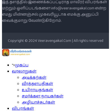
இத் தளத்தில் இணைக்கப்பட்டிராத மாவீரர் விபரங்கள்
மற்றும் ஒளிப்படங்களை info@veeravengaikal.com என்ற
எமது மின்னஞ்சல் முகவரியூடாக எமக்கு அனுப்பி
வைக்குமாறு வேண்டுகிறோம்.
Copyright © 2024 Veeravengaikal.Com | All rights reserved
">
முகப்பு
வரலாறுகள்
அடிக்கற்கள்
வீரத்தளபதிகள்
உயிராயுதங்கள்
சமர்க்கள நாயகர்கள்
அழியாச்சுடர்கள்
விபரங்கள்