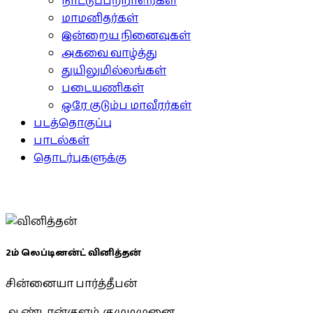
நாட்டுப்பற்றாளர்கள்
மாமனிதர்கள்
இன்றைய நினைவுகள்
அகவை வாழ்த்து
துயிலுமில்லங்கள்
படையணிகள்
ஒரே குடும்ப மாவீரர்கள்
படத்தொகுப்பு
பாடல்கள்
தொடர்புகளுக்கு
2ம் லெப்டினன்ட் வினித்தன்
சின்னையா பார்த்தீபன்
ஆண்டான்குளம், குமுழமுனை