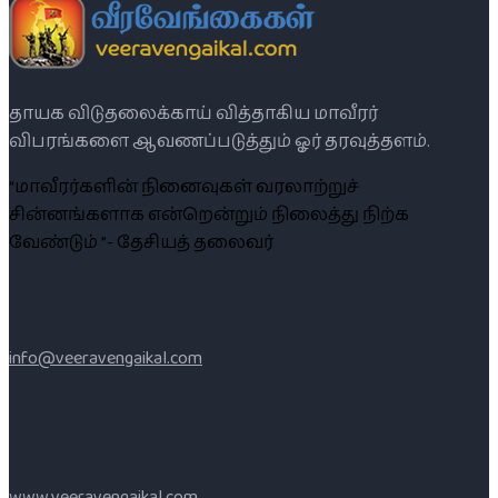
தாயக விடுதலைக்காய் வித்தாகிய மாவீரர்
விபரங்களை ஆவணப்படுத்தும் ஓர் தரவுத்தளம்.
“மாவீரர்களின் நினைவுகள் வரலாற்றுச்
சின்னங்களாக என்றென்றும் நிலைத்து நிற்க
வேண்டும் ”- தேசியத் தலைவர்
info@veeravengaikal.com
www.veeravengaikal.com