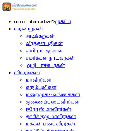
current-item active">
முகப்பு
வரலாறுகள்
அடிக்கற்கள்
வீரத்தளபதிகள்
உயிராயுதங்கள்
சமர்க்கள நாயகர்கள்
அழியாச்சுடர்கள்
விபரங்கள்
மாவீரர்கள்
கரும்புலிகள்
மறைமுக வேங்கைகள்
துணைப்படை வீரர்கள்
ஈரோஸ் மாவீரர்கள்
தனிக்குழு மாவீரர்கள்
மக்கள் படை வீரர்கள்