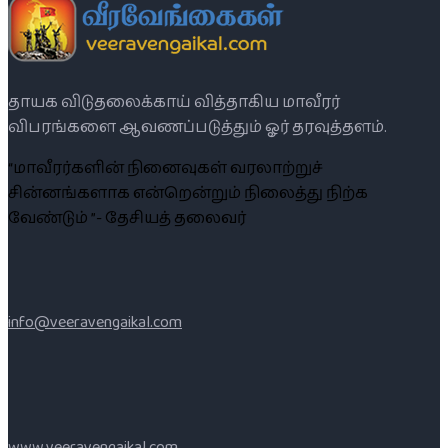
தாயக விடுதலைக்காய் வித்தாகிய மாவீரர்
விபரங்களை ஆவணப்படுத்தும் ஓர் தரவுத்தளம்.
“மாவீரர்களின் நினைவுகள் வரலாற்றுச்
சின்னங்களாக என்றென்றும் நிலைத்து நிற்க
வேண்டும் ”- தேசியத் தலைவர்
info@veeravengaikal.com
www.veeravengaikal.com