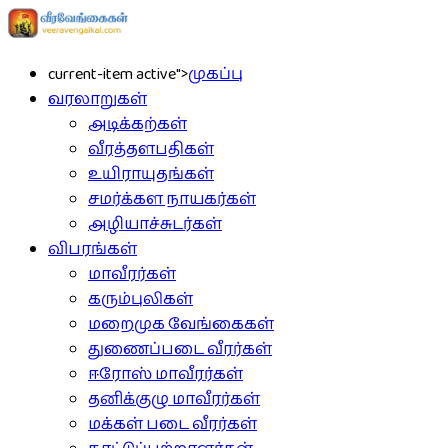
current-item active">
முகப்பு
வரலாறுகள்
அடிக்கற்கள்
வீரத்தளபதிகள்
உயிராயுதங்கள்
சமர்க்கள நாயகர்கள்
அழியாச்சுடர்கள்
விபரங்கள்
மாவீரர்கள்
கரும்புலிகள்
மறைமுக வேங்கைகள்
துணைப்படை வீரர்கள்
ஈரோஸ் மாவீரர்கள்
தனிக்குழு மாவீரர்கள்
மக்கள் படை வீரர்கள்