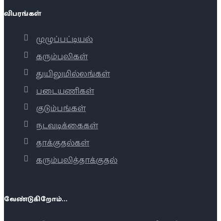
விபரங்கள்
முழுப்பட்டியல்
கரும்புலிகள்
துயிலுமில்லங்கள்
படையணிகள்
குடும்பங்கள்
நடவடிக்கைகள்
தாக்குதல்கள்
கரும்புலித்தாக்குதல்
வேண்டுகிறோம்...