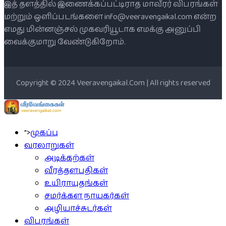
இத் தளத்தில் இணைக்கப்பட்டிராத மாவீரர் விபரங்கள்
மற்றும் ஒளிப்படங்களை info@veeravengaikal.com என்ற
எமது மின்னஞ்சல் முகவரியூடாக எமக்கு அனுப்பி
வைக்குமாறு வேண்டுகிறோம்.
Copyright © 2024 Veeravengaikal.Com | All rights reserved
">
முகப்பு
வரலாறுகள்
அடிக்கற்கள்
வீரத்தளபதிகள்
உயிராயுதங்கள்
சமர்க்கள நாயகர்கள்
அழியாச்சுடர்கள்
விபரங்கள்