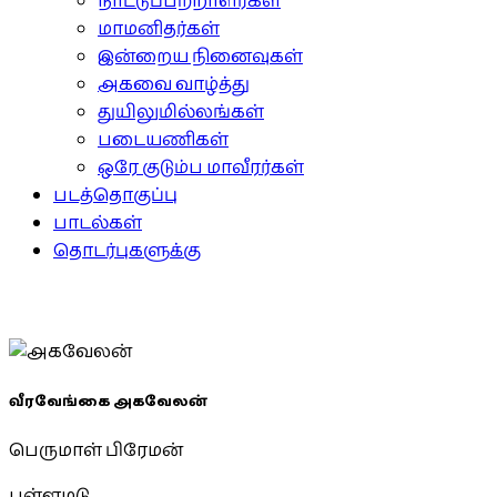
நாட்டுப்பற்றாளர்கள்
மாமனிதர்கள்
இன்றைய நினைவுகள்
அகவை வாழ்த்து
துயிலுமில்லங்கள்
படையணிகள்
ஒரே குடும்ப மாவீரர்கள்
படத்தொகுப்பு
பாடல்கள்
தொடர்புகளுக்கு
வீரவேங்கை அகவேலன்
பெருமாள் பிரேமன்
பள்ளமடு