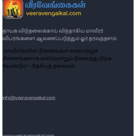
தாயக விடுதலைக்காய் வித்தாகிய மாவீரர்
விபரங்களை ஆவணப்படுத்தும் ஓர் தரவுத்தளம்.
“மாவீரர்களின் நினைவுகள் வரலாற்றுச்
சின்னங்களாக என்றென்றும் நிலைத்து நிற்க
வேண்டும் ”- தேசியத் தலைவர்
info@veeravengaikal.com
www.veeravengaikal.com