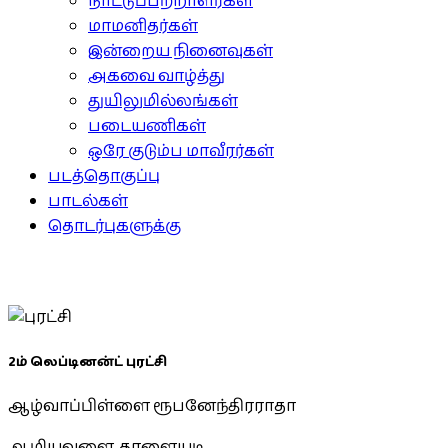
நாட்டுப்பற்றாளர்கள்
மாமனிதர்கள்
இன்றைய நினைவுகள்
அகவை வாழ்த்து
துயிலுமில்லங்கள்
படையணிகள்
ஒரே குடும்ப மாவீரர்கள்
படத்தொகுப்பு
பாடல்கள்
தொடர்புகளுக்கு
2ம் லெப்டினன்ட் புரட்சி
ஆழ்வாப்பிள்ளை ரூபனேந்திரராதா
ஆழியவளை, தாளையடி