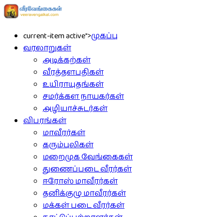
current-item active">
முகப்பு
வரலாறுகள்
அடிக்கற்கள்
வீரத்தளபதிகள்
உயிராயுதங்கள்
சமர்க்கள நாயகர்கள்
அழியாச்சுடர்கள்
விபரங்கள்
மாவீரர்கள்
கரும்புலிகள்
மறைமுக வேங்கைகள்
துணைப்படை வீரர்கள்
ஈரோஸ் மாவீரர்கள்
தனிக்குழு மாவீரர்கள்
மக்கள் படை வீரர்கள்