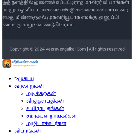
இத் தளத்தில் இணைக்கப்பட்டிராத மாவீரர் விபரங்கள்
மற்றும் ஒளிப்படங்களை info@veeravengaikal.com என்ற
எமது மின்னஞ்சல் முகவரியூடாக எமக்கு அனுப்பி
வைக்குமாறு வேண்டுகிறோம்.
Copyright © 2024 Veeravengaikal.Com | All rights reserved
">
முகப்பு
வரலாறுகள்
அடிக்கற்கள்
வீரத்தளபதிகள்
உயிராயுதங்கள்
சமர்க்கள நாயகர்கள்
அழியாச்சுடர்கள்
விபரங்கள்