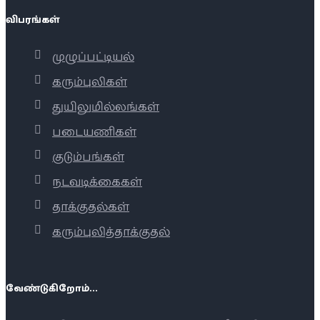
விபரங்கள்
முழுப்பட்டியல்
கரும்புலிகள்
துயிலுமில்லங்கள்
படையணிகள்
குடும்பங்கள்
நடவடிக்கைகள்
தாக்குதல்கள்
கரும்புலித்தாக்குதல்
வேண்டுகிறோம்...