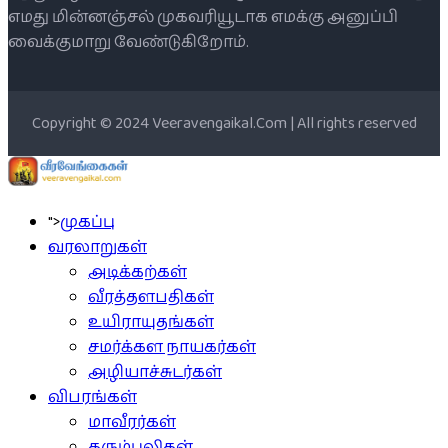
எமது மின்னஞ்சல் முகவரியூடாக எமக்கு அனுப்பி
வைக்குமாறு வேண்டுகிறோம்.
Copyright © 2024 Veeravengaikal.Com | All rights reserved
">
முகப்பு
வரலாறுகள்
அடிக்கற்கள்
வீரத்தளபதிகள்
உயிராயுதங்கள்
சமர்க்கள நாயகர்கள்
அழியாச்சுடர்கள்
விபரங்கள்
மாவீரர்கள்
கரும்புலிகள்