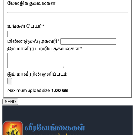
மேலதிக தகவல்கள்
உங்கள் பெயர்
*
மின்னஞ்சல் முகவரி
*
இம் மாவீரர் பற்றிய தகவல்கள்
*
இம் மாவீரரின் ஒளிப்படம்
Maximum upload size:
1.00 GB
SEND