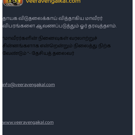
தாயக விடுதலைக்காய் வித்தாகிய மாவீரர்
விபரங்களை ஆவணப்படுத்தும் ஓர் தரவுத்தளம்.
“மாவீரர்களின் நினைவுகள் வரலாற்றுச்
சின்னங்களாக என்றென்றும் நிலைத்து நிற்க
வேண்டும் ”- தேசியத் தலைவர்
info@veeravengaikal.com
www.veeravengaikal.com