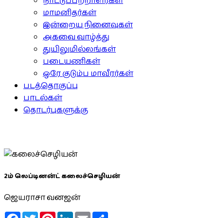
நாட்டுப்பற்றாளர்கள்
மாமனிதர்கள்
இன்றைய நினைவுகள்
அகவை வாழ்த்து
துயிலுமில்லங்கள்
படையணிகள்
ஒரே குடும்ப மாவீரர்கள்
படத்தொகுப்பு
பாடல்கள்
தொடர்புகளுக்கு
2ம் லெப்டினன்ட் கலைச்செழியன்
ஜெயராசா வனஜன்
Facebook
Twitter
Pinterest
LinkedIn
Email
Share