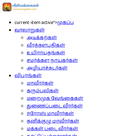
current-item active">
முகப்பு
வரலாறுகள்
அடிக்கற்கள்
வீரத்தளபதிகள்
உயிராயுதங்கள்
சமர்க்கள நாயகர்கள்
அழியாச்சுடர்கள்
விபரங்கள்
மாவீரர்கள்
கரும்புலிகள்
மறைமுக வேங்கைகள்
துணைப்படை வீரர்கள்
ஈரோஸ் மாவீரர்கள்
தனிக்குழு மாவீரர்கள்
மக்கள் படை வீரர்கள்