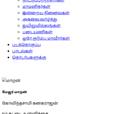
நாட்டுப்பற்றாளர்கள்
மாமனிதர்கள்
இன்றைய நினைவுகள்
அகவை வாழ்த்து
துயிலுமில்லங்கள்
படையணிகள்
ஒரே குடும்ப மாவீரர்கள்
படத்தொகுப்பு
பாடல்கள்
தொடர்புகளுக்கு
மேஜர் மாறன்
கோவிந்தசாமி கனகராஜன்
6ம் கட்டை, உன்னிச்சை