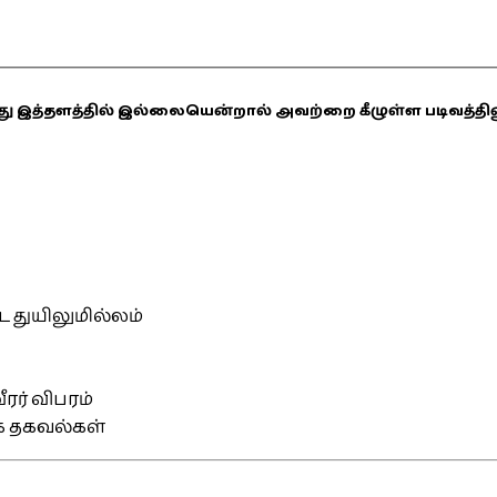
ஏதாவது இத்தளத்தில் இல்லையென்றால் அவற்றை கீழுள்ள படிவத்த
்ட துயிலுமில்லம்
ரர் விபரம்
ிக தகவல்கள்