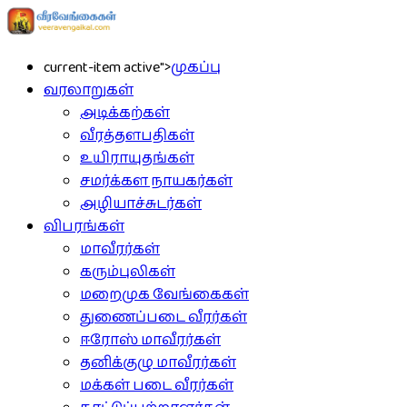
current-item active">
முகப்பு
வரலாறுகள்
அடிக்கற்கள்
வீரத்தளபதிகள்
உயிராயுதங்கள்
சமர்க்கள நாயகர்கள்
அழியாச்சுடர்கள்
விபரங்கள்
மாவீரர்கள்
கரும்புலிகள்
மறைமுக வேங்கைகள்
துணைப்படை வீரர்கள்
ஈரோஸ் மாவீரர்கள்
தனிக்குழு மாவீரர்கள்
மக்கள் படை வீரர்கள்