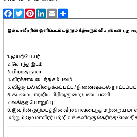
Facebook
Twitter
Pinterest
LinkedIn
Email
Share
இம் மாவீரரின் ஒளிப்படம் மற்றும் கீழ்வரும் விபரங்கள் 
1. இயற்பெயர்
2. சொந்த இடம்
3. பிறந்த நாள்
4. வீரச்சாவடைந்த சம்பவம்
5. வித்துடல் விதைக்கப்பட்ட / நினைவுக்கல் நாட்டப்பட
6. கடமையாற்றிய பிரிவு/துறை/படையணி
7. வகித்த பொறுப்பு
8. இவரின் குடும்பத்தில் வீரச்சாவடைந்த மற்றைய மாவீ
மற்றும் இம் மாவீரர் பற்றி உங்களிற்கு தெரிந்த மேலத