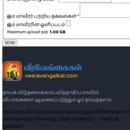
இம் மாவீரர் பற்றிய தகவல்கள்
*
இம் மாவீரரின் ஒளிப்படம்
Maximum upload size:
1.00 GB
SEND
தாயக விடுதலைக்காய் வித்தாகிய மாவீரர்
விபரங்களை ஆவணப்படுத்தும் ஓர் தரவுத்தளம்.
“மாவீரர்களின் நினைவுகள் வரலாற்றுச் சின்னங்களாக
என்றென்றும் நிலைத்து நிற்க வேண்டும் ”- தேசியத்
தலைவர்