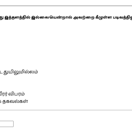
ஏதாவது இத்தளத்தில் இல்லையென்றால் அவற்றை கீழுள்ள படிவத்த
்ட துயிலுமில்லம்
ரர் விபரம்
ிக தகவல்கள்