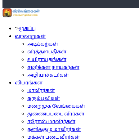
">
முகப்பு
வரலாறுகள்
அடிக்கற்கள்
வீரத்தளபதிகள்
உயிராயுதங்கள்
சமர்க்கள நாயகர்கள்
அழியாச்சுடர்கள்
விபரங்கள்
மாவீரர்கள்
கரும்புலிகள்
மறைமுக வேங்கைகள்
துணைப்படை வீரர்கள்
ஈரோஸ் மாவீரர்கள்
தனிக்குழு மாவீரர்கள்
மக்கள் படை வீரர்கள்