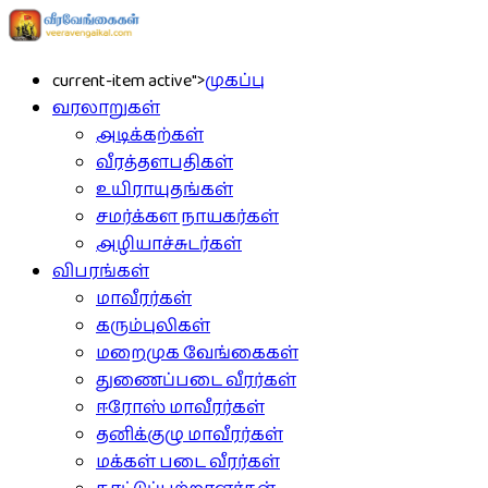
current-item active">
முகப்பு
வரலாறுகள்
அடிக்கற்கள்
வீரத்தளபதிகள்
உயிராயுதங்கள்
சமர்க்கள நாயகர்கள்
அழியாச்சுடர்கள்
விபரங்கள்
மாவீரர்கள்
கரும்புலிகள்
மறைமுக வேங்கைகள்
துணைப்படை வீரர்கள்
ஈரோஸ் மாவீரர்கள்
தனிக்குழு மாவீரர்கள்
மக்கள் படை வீரர்கள்