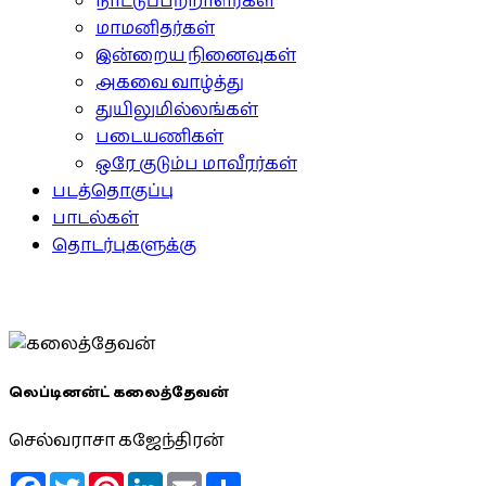
நாட்டுப்பற்றாளர்கள்
மாமனிதர்கள்
இன்றைய நினைவுகள்
அகவை வாழ்த்து
துயிலுமில்லங்கள்
படையணிகள்
ஒரே குடும்ப மாவீரர்கள்
படத்தொகுப்பு
பாடல்கள்
தொடர்புகளுக்கு
லெப்டினன்ட் கலைத்தேவன்
செல்வராசா கஜேந்திரன்
Facebook
Twitter
Pinterest
LinkedIn
Email
Share