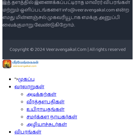
இத் தளத்தில் இணைக்கப்பட்டிராத மாவீரர் விபரங்கள்
மற்றும் ஒளிப்படங்களை info@veeravengaikal.com என்ற
எமது மின்னஞ்சல் முகவரியூடாக எமக்கு அனுப்பி
வைக்குமாறு வேண்டுகிறோம்.
Copyright © 2024 Veeravengaikal.Com | All rights reserved
">
முகப்பு
வரலாறுகள்
அடிக்கற்கள்
வீரத்தளபதிகள்
உயிராயுதங்கள்
சமர்க்கள நாயகர்கள்
அழியாச்சுடர்கள்
விபரங்கள்