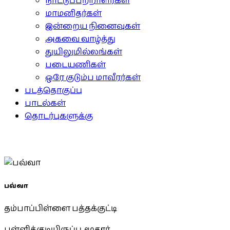
நாட்டுப்பற்றாளர்கள்
மாமனிதர்கள்
இன்றைய நினைவுகள்
அகவை வாழ்த்து
துயிலுமில்லங்கள்
படையணிகள்
ஒரே குடும்ப மாவீரர்கள்
படத்தொகுப்பு
பாடல்கள்
தொடர்புகளுக்கு
பவ்வா
தம்பாப்பிள்ளை பத்தக்குட்டி
பள்ளிக்குடியிருப்பு, மூதூர்