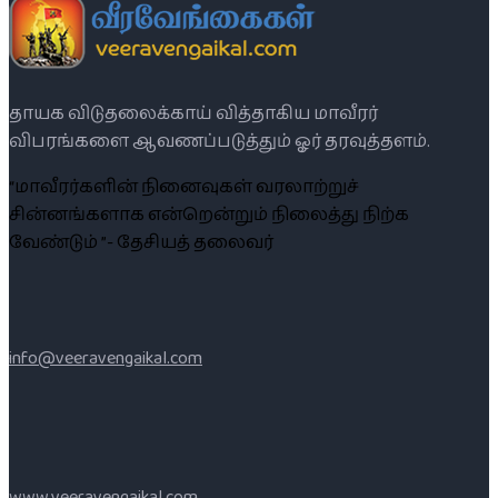
தாயக விடுதலைக்காய் வித்தாகிய மாவீரர்
விபரங்களை ஆவணப்படுத்தும் ஓர் தரவுத்தளம்.
“மாவீரர்களின் நினைவுகள் வரலாற்றுச்
சின்னங்களாக என்றென்றும் நிலைத்து நிற்க
வேண்டும் ”- தேசியத் தலைவர்
info@veeravengaikal.com
www.veeravengaikal.com