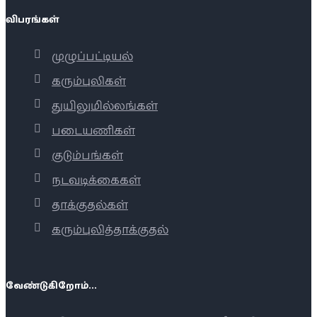
விபரங்கள்
முழுப்பட்டியல்
கரும்புலிகள்
துயிலுமில்லங்கள்
படையணிகள்
குடும்பங்கள்
நடவடிக்கைகள்
தாக்குதல்கள்
கரும்புலித்தாக்குதல்
வேண்டுகிறோம்...