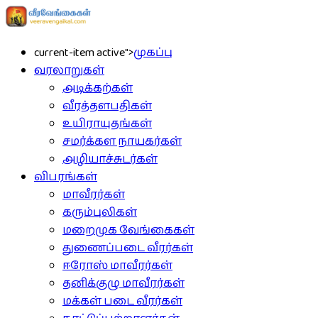
current-item active">
முகப்பு
வரலாறுகள்
அடிக்கற்கள்
வீரத்தளபதிகள்
உயிராயுதங்கள்
சமர்க்கள நாயகர்கள்
அழியாச்சுடர்கள்
விபரங்கள்
மாவீரர்கள்
கரும்புலிகள்
மறைமுக வேங்கைகள்
துணைப்படை வீரர்கள்
ஈரோஸ் மாவீரர்கள்
தனிக்குழு மாவீரர்கள்
மக்கள் படை வீரர்கள்