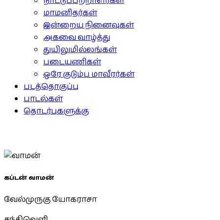
நாட்டுப்பற்றாளர்கள்
மாமனிதர்கள்
இன்றைய நினைவுகள்
அகவை வாழ்த்து
துயிலுமில்லங்கள்
படையணிகள்
ஒரே குடும்ப மாவீரர்கள்
படத்தொகுப்பு
பாடல்கள்
தொடர்புகளுக்கு
கப்டன் வாமன்
வேல்முருகு யோகராசா
சந்திவெளி