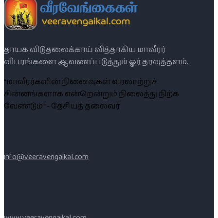
தாயக விடுதலைக்காய் வித்தாகிய மாவீரர்
விபரங்களை ஆவணப்படுத்தும் ஓர் தரவுத்தளம்.
“மாவீரர்களின் நினைவுகள் வரலாற்றுச்
சின்னங்களாக என்றென்றும் நிலைத்து நிற்க
வேண்டும் ”- தேசியத் தலைவர்
info@veeravengaikal.com
www.veeravengaikal.com