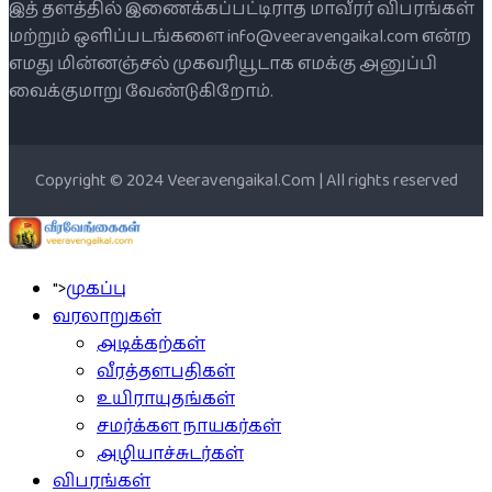
இத் தளத்தில் இணைக்கப்பட்டிராத மாவீரர் விபரங்கள்
மற்றும் ஒளிப்படங்களை info@veeravengaikal.com என்ற
எமது மின்னஞ்சல் முகவரியூடாக எமக்கு அனுப்பி
வைக்குமாறு வேண்டுகிறோம்.
Copyright © 2024 Veeravengaikal.Com | All rights reserved
">
முகப்பு
வரலாறுகள்
அடிக்கற்கள்
வீரத்தளபதிகள்
உயிராயுதங்கள்
சமர்க்கள நாயகர்கள்
அழியாச்சுடர்கள்
விபரங்கள்