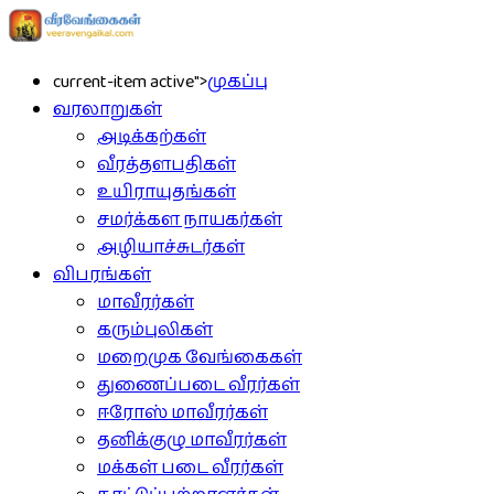
current-item active">
முகப்பு
வரலாறுகள்
அடிக்கற்கள்
வீரத்தளபதிகள்
உயிராயுதங்கள்
சமர்க்கள நாயகர்கள்
அழியாச்சுடர்கள்
விபரங்கள்
மாவீரர்கள்
கரும்புலிகள்
மறைமுக வேங்கைகள்
துணைப்படை வீரர்கள்
ஈரோஸ் மாவீரர்கள்
தனிக்குழு மாவீரர்கள்
மக்கள் படை வீரர்கள்