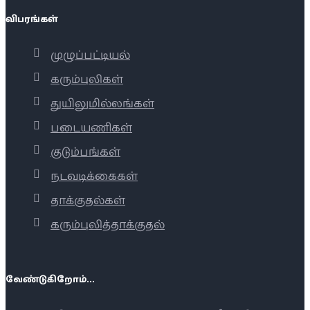
விபரங்கள்
முழுப்பட்டியல்
கரும்புலிகள்
துயிலுமில்லங்கள்
படையணிகள்
குடும்பங்கள்
நடவடிக்கைகள்
தாக்குதல்கள்
கரும்புலித்தாக்குதல்
வேண்டுகிறோம்...