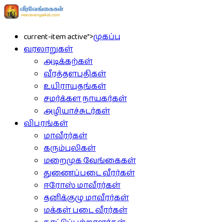
current-item active">
முகப்பு
வரலாறுகள்
அடிக்கற்கள்
வீரத்தளபதிகள்
உயிராயுதங்கள்
சமர்க்கள நாயகர்கள்
அழியாச்சுடர்கள்
விபரங்கள்
மாவீரர்கள்
கரும்புலிகள்
மறைமுக வேங்கைகள்
துணைப்படை வீரர்கள்
ஈரோஸ் மாவீரர்கள்
தனிக்குழு மாவீரர்கள்
மக்கள் படை வீரர்கள்