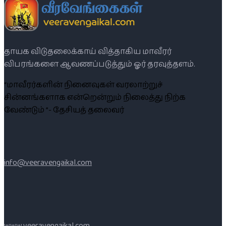
தாயக விடுதலைக்காய் வித்தாகிய மாவீரர்
விபரங்களை ஆவணப்படுத்தும் ஓர் தரவுத்தளம்.
“மாவீரர்களின் நினைவுகள் வரலாற்றுச்
சின்னங்களாக என்றென்றும் நிலைத்து நிற்க
வேண்டும் ”- தேசியத் தலைவர்
info@veeravengaikal.com
www.veeravengaikal.com