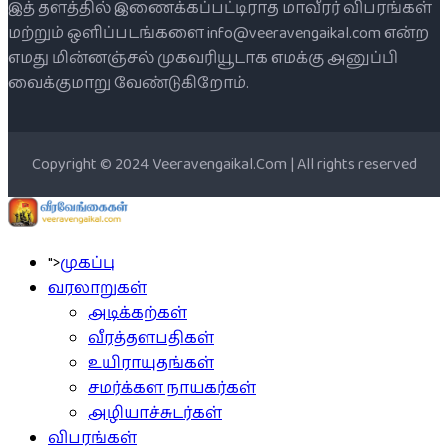
இத் தளத்தில் இணைக்கப்பட்டிராத மாவீரர் விபரங்கள்
மற்றும் ஒளிப்படங்களை info@veeravengaikal.com என்ற
எமது மின்னஞ்சல் முகவரியூடாக எமக்கு அனுப்பி
வைக்குமாறு வேண்டுகிறோம்.
Copyright © 2024 Veeravengaikal.Com | All rights reserved
">
முகப்பு
வரலாறுகள்
அடிக்கற்கள்
வீரத்தளபதிகள்
உயிராயுதங்கள்
சமர்க்கள நாயகர்கள்
அழியாச்சுடர்கள்
விபரங்கள்