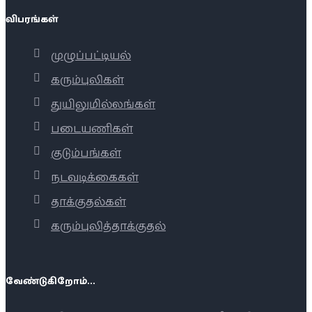
விபரங்கள்
முழுப்பட்டியல்
கரும்புலிகள்
துயிலுமில்லங்கள்
படையணிகள்
குடும்பங்கள்
நடவடிக்கைகள்
தாக்குதல்கள்
கரும்புலித்தாக்குதல்
வேண்டுகிறோம்...