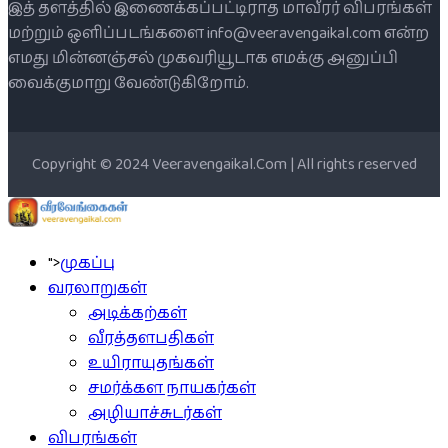
இத் தளத்தில் இணைக்கப்பட்டிராத மாவீரர் விபரங்கள்
மற்றும் ஒளிப்படங்களை info@veeravengaikal.com என்ற
எமது மின்னஞ்சல் முகவரியூடாக எமக்கு அனுப்பி
வைக்குமாறு வேண்டுகிறோம்.
Copyright © 2024 Veeravengaikal.Com | All rights reserved
">
முகப்பு
வரலாறுகள்
அடிக்கற்கள்
வீரத்தளபதிகள்
உயிராயுதங்கள்
சமர்க்கள நாயகர்கள்
அழியாச்சுடர்கள்
விபரங்கள்