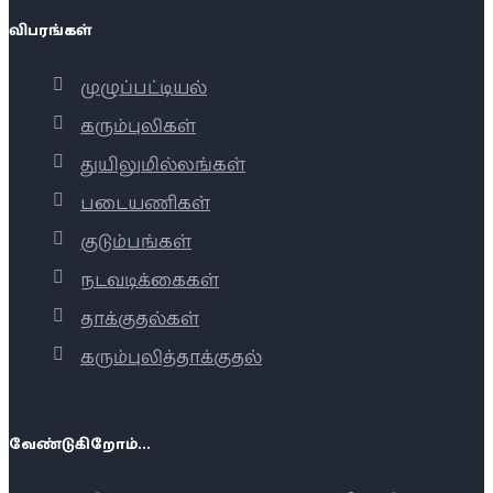
விபரங்கள்
முழுப்பட்டியல்
கரும்புலிகள்
துயிலுமில்லங்கள்
படையணிகள்
குடும்பங்கள்
நடவடிக்கைகள்
தாக்குதல்கள்
கரும்புலித்தாக்குதல்
வேண்டுகிறோம்...