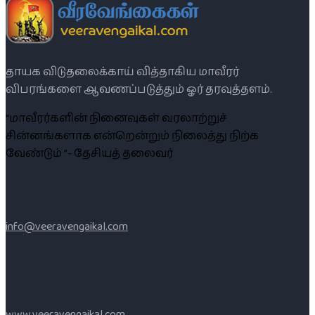
தாயக விடுதலைக்காய் வித்தாகிய மாவீரர்
விபரங்களை ஆவணப்படுத்தும் ஓர் தரவுத்தளம்.
“மாவீரர்களின் நினைவுகள் வரலாற்றுச்
சின்னங்களாக என்றென்றும் நிலைத்து நிற்க
வேண்டும் ”- தேசியத் தலைவர்
info@veeravengaikal.com
www.veeravengaikal.com