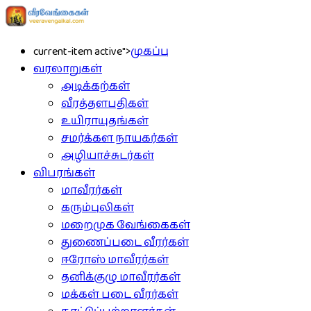
current-item active">
முகப்பு
வரலாறுகள்
அடிக்கற்கள்
வீரத்தளபதிகள்
உயிராயுதங்கள்
சமர்க்கள நாயகர்கள்
அழியாச்சுடர்கள்
விபரங்கள்
மாவீரர்கள்
கரும்புலிகள்
மறைமுக வேங்கைகள்
துணைப்படை வீரர்கள்
ஈரோஸ் மாவீரர்கள்
தனிக்குழு மாவீரர்கள்
மக்கள் படை வீரர்கள்