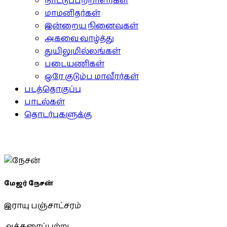
நாட்டுப்பற்றாளர்கள்
மாமனிதர்கள்
இன்றைய நினைவுகள்
அகவை வாழ்த்து
துயிலுமில்லங்கள்
படையணிகள்
ஒரே குடும்ப மாவீரர்கள்
படத்தொகுப்பு
பாடல்கள்
தொடர்புகளுக்கு
மேஜர் நேசன்
இராயு பஞ்சாட்சரம்
அக்கரைப்பற்று