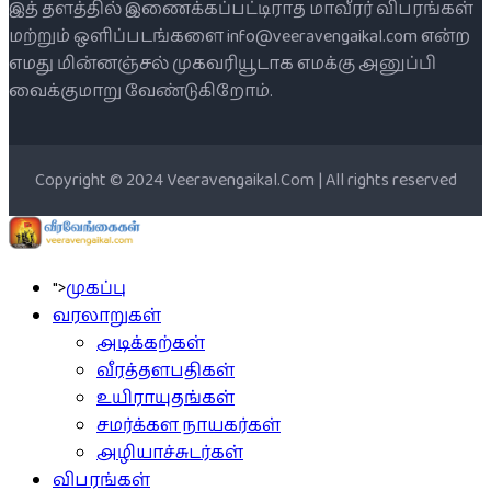
இத் தளத்தில் இணைக்கப்பட்டிராத மாவீரர் விபரங்கள்
மற்றும் ஒளிப்படங்களை info@veeravengaikal.com என்ற
எமது மின்னஞ்சல் முகவரியூடாக எமக்கு அனுப்பி
வைக்குமாறு வேண்டுகிறோம்.
Copyright © 2024 Veeravengaikal.Com | All rights reserved
">
முகப்பு
வரலாறுகள்
அடிக்கற்கள்
வீரத்தளபதிகள்
உயிராயுதங்கள்
சமர்க்கள நாயகர்கள்
அழியாச்சுடர்கள்
விபரங்கள்