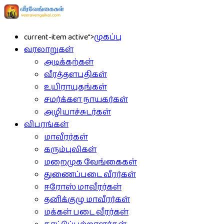
current-item active">
முகப்பு
வரலாறுகள்
அடிக்கற்கள்
வீரத்தளபதிகள்
உயிராயுதங்கள்
சமர்க்கள நாயகர்கள்
அழியாச்சுடர்கள்
விபரங்கள்
மாவீரர்கள்
கரும்புலிகள்
மறைமுக வேங்கைகள்
துணைப்படை வீரர்கள்
ஈரோஸ் மாவீரர்கள்
தனிக்குழு மாவீரர்கள்
மக்கள் படை வீரர்கள்