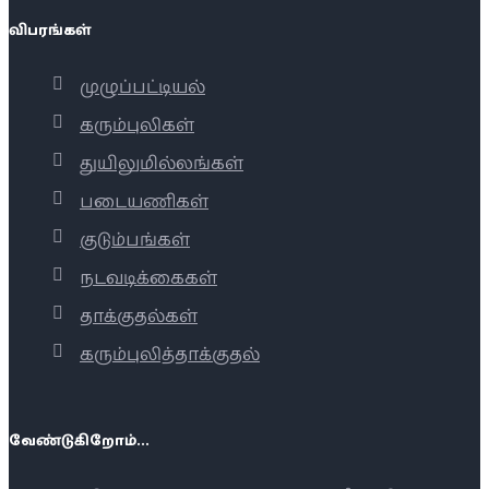
விபரங்கள்
முழுப்பட்டியல்
கரும்புலிகள்
துயிலுமில்லங்கள்
படையணிகள்
குடும்பங்கள்
நடவடிக்கைகள்
தாக்குதல்கள்
கரும்புலித்தாக்குதல்
வேண்டுகிறோம்...