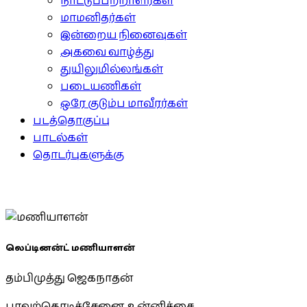
நாட்டுப்பற்றாளர்கள்
மாமனிதர்கள்
இன்றைய நினைவுகள்
அகவை வாழ்த்து
துயிலுமில்லங்கள்
படையணிகள்
ஒரே குடும்ப மாவீரர்கள்
படத்தொகுப்பு
பாடல்கள்
தொடர்புகளுக்கு
லெப்டினன்ட் மணியாளன்
தம்பிமுத்து ஜெகநாதன்
பாவற்கொடிச்சேனை, உன்னிச்சை