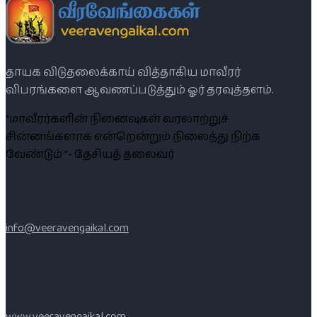
தாயக விடுதலைக்காய் வித்தாகிய மாவீரர்
விபரங்களை ஆவணப்படுத்தும் ஓர் தரவுத்தளம்.
“மாவீரர்களின் நினைவுகள் வரலாற்றுச்
சின்னங்களாக என்றென்றும் நிலைத்து நிற்க
வேண்டும் ”- தேசியத் தலைவர்
info@veeravengaikal.com
www.veeravengaikal.com