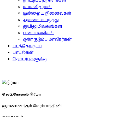
நாட்டுப்பற்றாளர்கள்
மாமனிதர்கள்
இன்றைய நினைவுகள்
அகவை வாழ்த்து
துயிலுமில்லங்கள்
படையணிகள்
ஒரே குடும்ப மாவீரர்கள்
படத்தொகுப்பு
பாடல்கள்
தொடர்புகளுக்கு
லெப்.கேணல் நிர்மா
ஞானானந்தம் மேரிசாந்தினி
கனகபுரம்