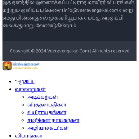
இத் தளத்தில் இணைக்கப்பட்டிராத மாவீரர் விபரங்கள்
மற்றும் ஒளிப்படங்களை info@veeravengaikal.com என்ற
எமது மின்னஞ்சல் முகவரியூடாக எமக்கு அனுப்பி
வைக்குமாறு வேண்டுகிறோம்.
Copyright © 2024 Veeravengaikal.Com | All rights reserved
">
முகப்பு
வரலாறுகள்
அடிக்கற்கள்
வீரத்தளபதிகள்
உயிராயுதங்கள்
சமர்க்கள நாயகர்கள்
அழியாச்சுடர்கள்
விபரங்கள்