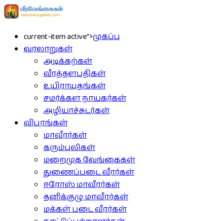
current-item active">
முகப்பு
வரலாறுகள்
அடிக்கற்கள்
வீரத்தளபதிகள்
உயிராயுதங்கள்
சமர்க்கள நாயகர்கள்
அழியாச்சுடர்கள்
விபரங்கள்
மாவீரர்கள்
கரும்புலிகள்
மறைமுக வேங்கைகள்
துணைப்படை வீரர்கள்
ஈரோஸ் மாவீரர்கள்
தனிக்குழு மாவீரர்கள்
மக்கள் படை வீரர்கள்