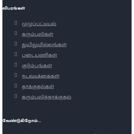
விபரங்கள்
முழுப்பட்டியல்
கரும்புலிகள்
துயிலுமில்லங்கள்
படையணிகள்
குடும்பங்கள்
நடவடிக்கைகள்
தாக்குதல்கள்
கரும்புலித்தாக்குதல்
வேண்டுகிறோம்...