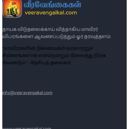
தாயக விடுதலைக்காய் வித்தாகிய மாவீரர்
விபரங்களை ஆவணப்படுத்தும் ஓர் தரவுத்தளம்.
“மாவீரர்களின் நினைவுகள் வரலாற்றுச்
சின்னங்களாக என்றென்றும் நிலைத்து நிற்க
வேண்டும் ”- தேசியத் தலைவர்
info@veeravengaikal.com
www.veeravengaikal.com