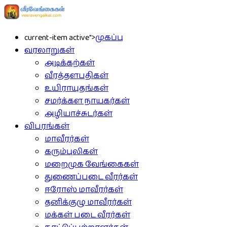
current-item active">
முகப்பு
வரலாறுகள்
அடிக்கற்கள்
வீரத்தளபதிகள்
உயிராயுதங்கள்
சமர்க்கள நாயகர்கள்
அழியாச்சுடர்கள்
விபரங்கள்
மாவீரர்கள்
கரும்புலிகள்
மறைமுக வேங்கைகள்
துணைப்படை வீரர்கள்
ஈரோஸ் மாவீரர்கள்
தனிக்குழு மாவீரர்கள்
மக்கள் படை வீரர்கள்