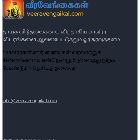
தாயக விடுதலைக்காய் வித்தாகிய மாவீரர்
விபரங்களை ஆவணப்படுத்தும் ஓர் தரவுத்தளம்.
“மாவீரர்களின் நினைவுகள் வரலாற்றுச்
சின்னங்களாக என்றென்றும் நிலைத்து நிற்க
வேண்டும் ”- தேசியத் தலைவர்
info@veeravengaikal.com
www.veeravengaikal.com