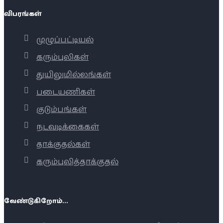
விபரங்கள்
முழுப்பட்டியல்
கரும்புலிகள்
துயிலுமில்லங்கள்
படையணிகள்
குடும்பங்கள்
நடவடிக்கைகள்
தாக்குதல்கள்
கரும்புலித்தாக்குதல்
வேண்டுகிறோம்...