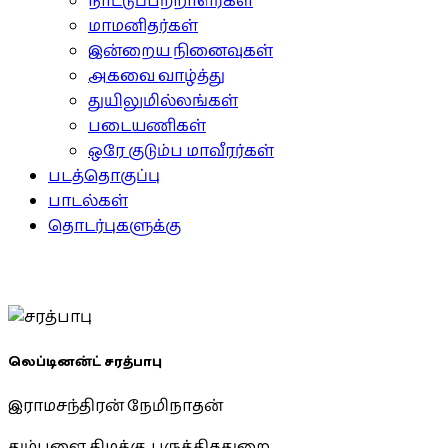
நாட்டுப்பற்றாளர்கள்
மாமனிதர்கள்
இன்றைய நினைவுகள்
அகவை வாழ்த்து
துயிலுமில்லங்கள்
படையணிகள்
ஒரே குடும்ப மாவீரர்கள்
படத்தொகுப்பு
பாடல்கள்
தொடர்புகளுக்கு
லெப்டினன்ட் சரத்பாபு
இராமசந்திரன் நேமிநாதன்
தும்பளை கிழக்கு, பருத்திததுறை