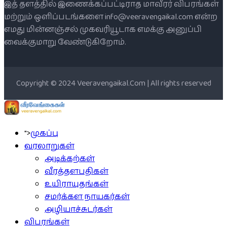
இத் தளத்தில் இணைக்கப்பட்டிராத மாவீரர் விபரங்கள்
மற்றும் ஒளிப்படங்களை info@veeravengaikal.com என்ற
எமது மின்னஞ்சல் முகவரியூடாக எமக்கு அனுப்பி
வைக்குமாறு வேண்டுகிறோம்.
Copyright © 2024 Veeravengaikal.Com | All rights reserved
">
முகப்பு
வரலாறுகள்
அடிக்கற்கள்
வீரத்தளபதிகள்
உயிராயுதங்கள்
சமர்க்கள நாயகர்கள்
அழியாச்சுடர்கள்
விபரங்கள்